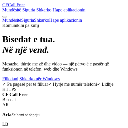
CF
Call Free
Mundësitë
Siguria
Shkarko
Hape aplikacionin
Mundësitë
Siguria
Shkarko
Hape aplikacionin
Komunikim pa kufij
Bisedat e tua.
Në një vend.
Mesazhe, thirrje me zë dhe video — një përvojë e pastër që
funksionon në telefon, web dhe Windows.
Fillo tani
Shkarko për Windows
✓ Pa pagesë për të filluar
✓ Hyrje me numër telefoni
✓ Lidhje
HTTPS
CF
Call Free
Bisedat
AR
Arta
Shihemi së shpejti
LB