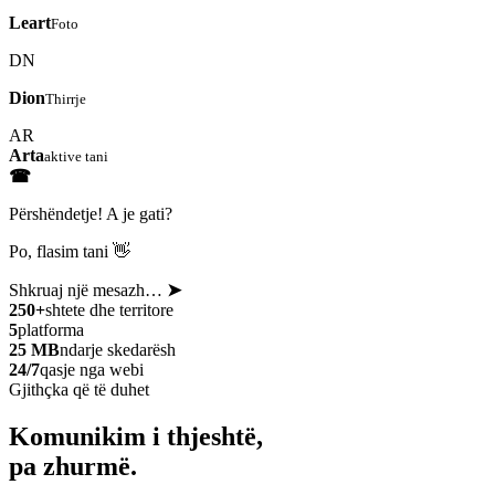
Leart
Foto
DN
Dion
Thirrje
AR
Arta
aktive tani
☎
Përshëndetje! A je gati?
Po, flasim tani 👋
Shkruaj një mesazh…
➤
250+
shtete dhe territore
5
platforma
25 MB
ndarje skedarësh
24/7
qasje nga webi
Gjithçka që të duhet
Komunikim i thjeshtë,
pa zhurmë.