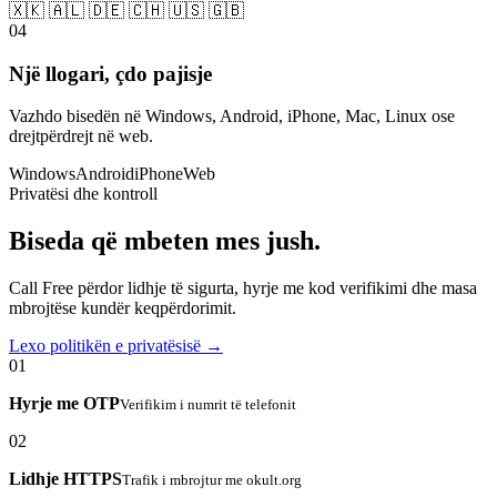
🇽🇰 🇦🇱 🇩🇪 🇨🇭 🇺🇸 🇬🇧
04
Një llogari, çdo pajisje
Vazhdo bisedën në Windows, Android, iPhone, Mac, Linux ose
drejtpërdrejt në web.
Windows
Android
iPhone
Web
Privatësi dhe kontroll
Biseda që mbeten mes jush.
Call Free përdor lidhje të sigurta, hyrje me kod verifikimi dhe masa
mbrojtëse kundër keqpërdorimit.
Lexo politikën e privatësisë →
01
Hyrje me OTP
Verifikim i numrit të telefonit
02
Lidhje HTTPS
Trafik i mbrojtur me okult.org