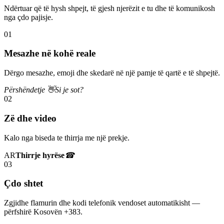
Ndërtuar që të hysh shpejt, të gjesh njerëzit e tu dhe të komunikosh
nga çdo pajisje.
01
Mesazhe në kohë reale
Dërgo mesazhe, emoji dhe skedarë në një pamje të qartë e të shpejtë.
Përshëndetje 👋
Si je sot?
02
Zë dhe video
Kalo nga biseda te thirrja me një prekje.
AR
Thirrje hyrëse
☎
03
Çdo shtet
Zgjidhe flamurin dhe kodi telefonik vendoset automatikisht —
përfshirë Kosovën +383.