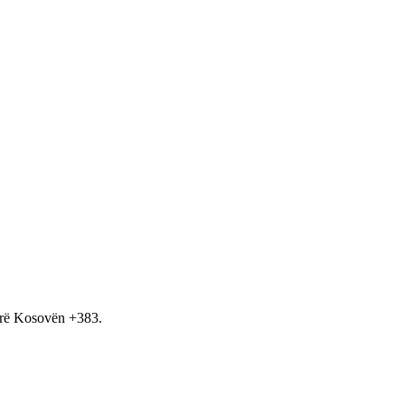
hirë Kosovën +383.