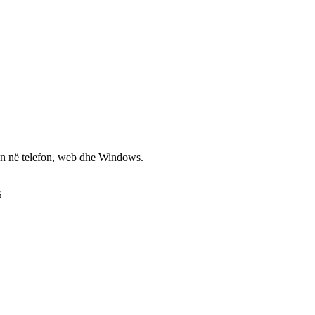
non në telefon, web dhe Windows.
S