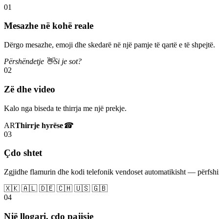
01
Mesazhe në kohë reale
Dërgo mesazhe, emoji dhe skedarë në një pamje të qartë e të shpejtë.
Përshëndetje 👋
Si je sot?
02
Zë dhe video
Kalo nga biseda te thirrja me një prekje.
AR
Thirrje hyrëse
☎
03
Çdo shtet
Zgjidhe flamurin dhe kodi telefonik vendoset automatikisht — përfs
🇽🇰 🇦🇱 🇩🇪 🇨🇭 🇺🇸 🇬🇧
04
Një llogari, çdo pajisje