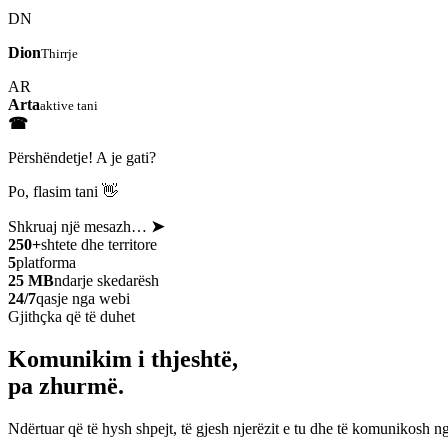
DN
Dion
Thirrje
AR
Arta
aktive tani
☎
Përshëndetje! A je gati?
Po, flasim tani 👋
Shkruaj një mesazh…
➤
250+
shtete dhe territore
5
platforma
25 MB
ndarje skedarësh
24/7
qasje nga webi
Gjithçka që të duhet
Komunikim i thjeshtë,
pa zhurmë.
Ndërtuar që të hysh shpejt, të gjesh njerëzit e tu dhe të komunikosh ng