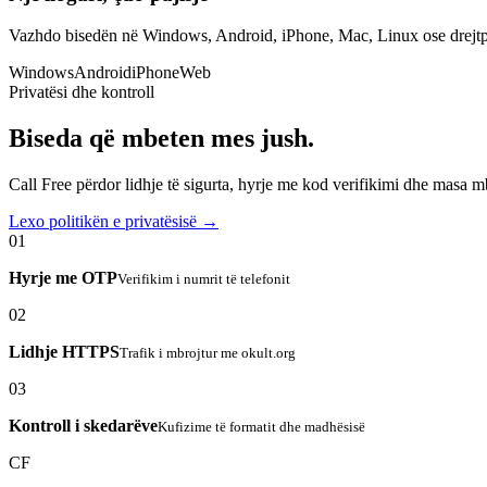
Vazhdo bisedën në Windows, Android, iPhone, Mac, Linux ose drejtp
Windows
Android
iPhone
Web
Privatësi dhe kontroll
Biseda që mbeten mes jush.
Call Free përdor lidhje të sigurta, hyrje me kod verifikimi dhe masa 
Lexo politikën e privatësisë →
01
Hyrje me OTP
Verifikim i numrit të telefonit
02
Lidhje HTTPS
Trafik i mbrojtur me okult.org
03
Kontroll i skedarëve
Kufizime të formatit dhe madhësisë
CF