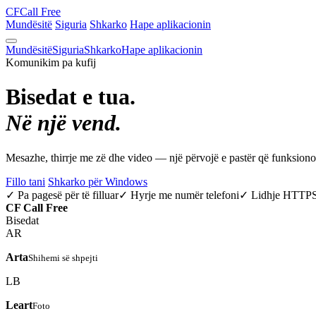
CF
Call Free
Mundësitë
Siguria
Shkarko
Hape aplikacionin
Mundësitë
Siguria
Shkarko
Hape aplikacionin
Komunikim pa kufij
Bisedat e tua.
Në një vend.
Mesazhe, thirrje me zë dhe video — një përvojë e pastër që funksio
Fillo tani
Shkarko për Windows
✓ Pa pagesë për të filluar
✓ Hyrje me numër telefoni
✓ Lidhje HTTP
CF
Call Free
Bisedat
AR
Arta
Shihemi së shpejti
LB
Leart
Foto