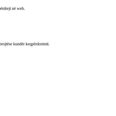
ërdrejt në web.
mbrojtëse kundër keqpërdorimit.