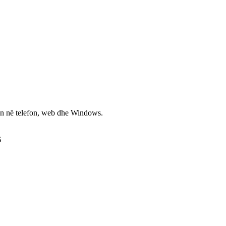
non në telefon, web dhe Windows.
S