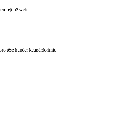
ërdrejt në web.
mbrojtëse kundër keqpërdorimit.