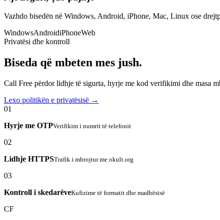
Vazhdo bisedën në Windows, Android, iPhone, Mac, Linux ose drejtp
Windows
Android
iPhone
Web
Privatësi dhe kontroll
Biseda që mbeten mes jush.
Call Free përdor lidhje të sigurta, hyrje me kod verifikimi dhe masa 
Lexo politikën e privatësisë →
01
Hyrje me OTP
Verifikim i numrit të telefonit
02
Lidhje HTTPS
Trafik i mbrojtur me okult.org
03
Kontroll i skedarëve
Kufizime të formatit dhe madhësisë
CF