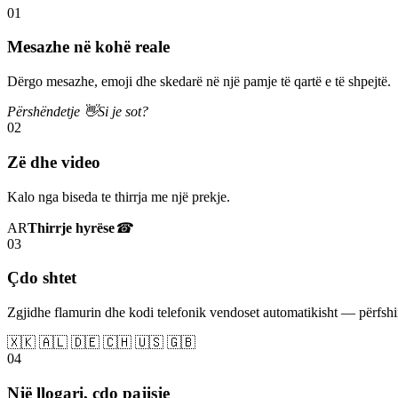
01
Mesazhe në kohë reale
Dërgo mesazhe, emoji dhe skedarë në një pamje të qartë e të shpejtë.
Përshëndetje 👋
Si je sot?
02
Zë dhe video
Kalo nga biseda te thirrja me një prekje.
AR
Thirrje hyrëse
☎
03
Çdo shtet
Zgjidhe flamurin dhe kodi telefonik vendoset automatikisht — përfs
🇽🇰 🇦🇱 🇩🇪 🇨🇭 🇺🇸 🇬🇧
04
Një llogari, çdo pajisje