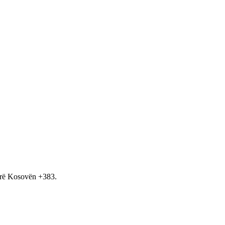
hirë Kosovën +383.