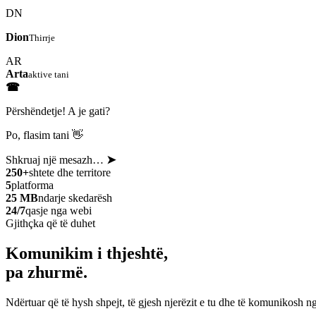
DN
Dion
Thirrje
AR
Arta
aktive tani
☎
Përshëndetje! A je gati?
Po, flasim tani 👋
Shkruaj një mesazh…
➤
250+
shtete dhe territore
5
platforma
25 MB
ndarje skedarësh
24/7
qasje nga webi
Gjithçka që të duhet
Komunikim i thjeshtë,
pa zhurmë.
Ndërtuar që të hysh shpejt, të gjesh njerëzit e tu dhe të komunikosh ng