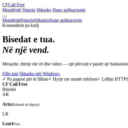
CF
Call Free
Mundësitë
Siguria
Shkarko
Hape aplikacionin
Mundësitë
Siguria
Shkarko
Hape aplikacionin
Komunikim pa kufij
Bisedat e tua.
Në një vend.
Mesazhe, thirrje me zë dhe video — një përvojë e pastër që funksio
Fillo tani
Shkarko për Windows
✓ Pa pagesë për të filluar
✓ Hyrje me numër telefoni
✓ Lidhje HTTP
CF
Call Free
Bisedat
AR
Arta
Shihemi së shpejti
LB
Leart
Foto