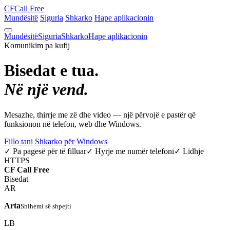
CF
Call Free
Mundësitë
Siguria
Shkarko
Hape aplikacionin
Mundësitë
Siguria
Shkarko
Hape aplikacionin
Komunikim pa kufij
Bisedat e tua.
Në një vend.
Mesazhe, thirrje me zë dhe video — një përvojë e pastër që
funksionon në telefon, web dhe Windows.
Fillo tani
Shkarko për Windows
✓ Pa pagesë për të filluar
✓ Hyrje me numër telefoni
✓ Lidhje
HTTPS
CF
Call Free
Bisedat
AR
Arta
Shihemi së shpejti
LB