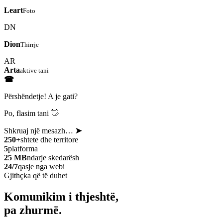
Leart
Foto
DN
Dion
Thirrje
AR
Arta
aktive tani
☎
Përshëndetje! A je gati?
Po, flasim tani 👋
Shkruaj një mesazh…
➤
250+
shtete dhe territore
5
platforma
25 MB
ndarje skedarësh
24/7
qasje nga webi
Gjithçka që të duhet
Komunikim i thjeshtë,
pa zhurmë.