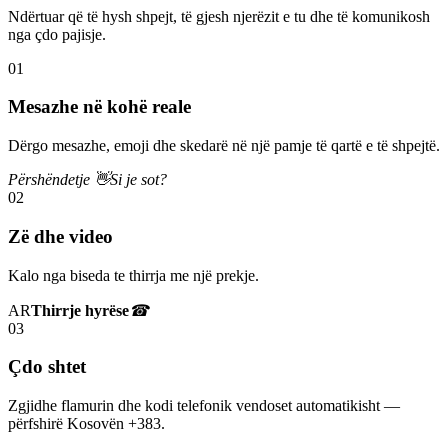
Ndërtuar që të hysh shpejt, të gjesh njerëzit e tu dhe të komunikosh
nga çdo pajisje.
01
Mesazhe në kohë reale
Dërgo mesazhe, emoji dhe skedarë në një pamje të qartë e të shpejtë.
Përshëndetje 👋
Si je sot?
02
Zë dhe video
Kalo nga biseda te thirrja me një prekje.
AR
Thirrje hyrëse
☎
03
Çdo shtet
Zgjidhe flamurin dhe kodi telefonik vendoset automatikisht —
përfshirë Kosovën +383.