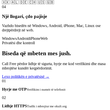
🇽🇰 🇦🇱 🇩🇪 🇨🇭 🇺🇸 🇬🇧
04
Një llogari, çdo pajisje
Vazhdo bisedën në Windows, Android, iPhone, Mac, Linux ose
drejtpërdrejt në web.
Windows
Android
iPhone
Web
Privatësi dhe kontroll
Biseda që mbeten mes jush.
Call Free përdor lidhje të sigurta, hyrje me kod verifikimi dhe masa
mbrojtëse kundër keqpërdorimit.
Lexo politikën e privatësisë →
01
Hyrje me OTP
Verifikim i numrit të telefonit
02
Lidhje HTTPS
Trafik i mbrojtur me okult.org