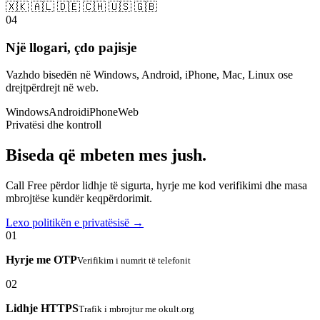
🇽🇰 🇦🇱 🇩🇪 🇨🇭 🇺🇸 🇬🇧
04
Një llogari, çdo pajisje
Vazhdo bisedën në Windows, Android, iPhone, Mac, Linux ose
drejtpërdrejt në web.
Windows
Android
iPhone
Web
Privatësi dhe kontroll
Biseda që mbeten mes jush.
Call Free përdor lidhje të sigurta, hyrje me kod verifikimi dhe masa
mbrojtëse kundër keqpërdorimit.
Lexo politikën e privatësisë →
01
Hyrje me OTP
Verifikim i numrit të telefonit
02
Lidhje HTTPS
Trafik i mbrojtur me okult.org