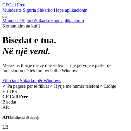
CF
Call Free
Mundësitë
Siguria
Shkarko
Hape aplikacionin
Mundësitë
Siguria
Shkarko
Hape aplikacionin
Komunikim pa kufij
Bisedat e tua.
Në një vend.
Mesazhe, thirrje me zë dhe video — një përvojë e pastër që
funksionon në telefon, web dhe Windows.
Fillo tani
Shkarko për Windows
✓ Pa pagesë për të filluar
✓ Hyrje me numër telefoni
✓ Lidhje
HTTPS
CF
Call Free
Bisedat
AR
Arta
Shihemi së shpejti
LB