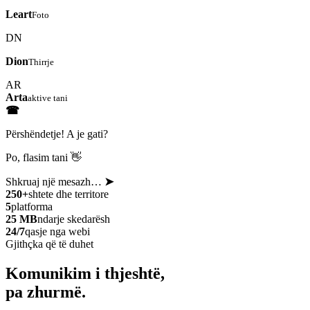
Leart
Foto
DN
Dion
Thirrje
AR
Arta
aktive tani
☎
Përshëndetje! A je gati?
Po, flasim tani 👋
Shkruaj një mesazh…
➤
250+
shtete dhe territore
5
platforma
25 MB
ndarje skedarësh
24/7
qasje nga webi
Gjithçka që të duhet
Komunikim i thjeshtë,
pa zhurmë.