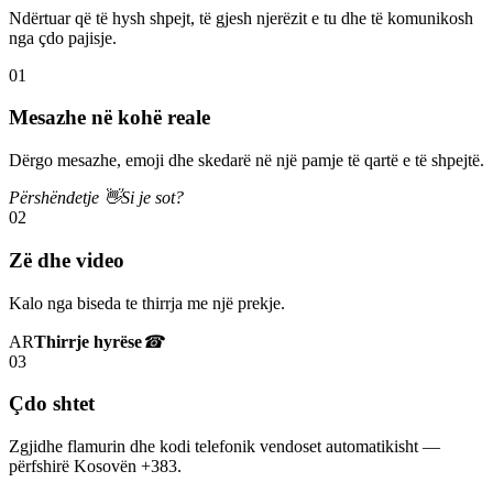
Ndërtuar që të hysh shpejt, të gjesh njerëzit e tu dhe të komunikosh
nga çdo pajisje.
01
Mesazhe në kohë reale
Dërgo mesazhe, emoji dhe skedarë në një pamje të qartë e të shpejtë.
Përshëndetje 👋
Si je sot?
02
Zë dhe video
Kalo nga biseda te thirrja me një prekje.
AR
Thirrje hyrëse
☎
03
Çdo shtet
Zgjidhe flamurin dhe kodi telefonik vendoset automatikisht —
përfshirë Kosovën +383.