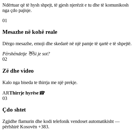
Ndërtuar që të hysh shpejt, të gjesh njerëzit e tu dhe të komunikosh
nga çdo pajisje.
01
Mesazhe në kohë reale
Dërgo mesazhe, emoji dhe skedarë në një pamje të qartë e të shpejtë.
Përshëndetje 👋
Si je sot?
02
Zë dhe video
Kalo nga biseda te thirrja me një prekje.
AR
Thirrje hyrëse
☎
03
Çdo shtet
Zgjidhe flamurin dhe kodi telefonik vendoset automatikisht —
përfshirë Kosovën +383.