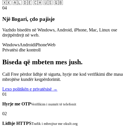
🇽🇰 🇦🇱 🇩🇪 🇨🇭 🇺🇸 🇬🇧
04
Një llogari, çdo pajisje
Vazhdo bisedën në Windows, Android, iPhone, Mac, Linux ose
drejtpërdrejt në web.
Windows
Android
iPhone
Web
Privatësi dhe kontroll
Biseda që mbeten mes jush.
Call Free përdor lidhje të sigurta, hyrje me kod verifikimi dhe masa
mbrojtëse kundër keqpërdorimit.
Lexo politikën e privatësisë →
01
Hyrje me OTP
Verifikim i numrit të telefonit
02
Lidhje HTTPS
Trafik i mbrojtur me okult.org