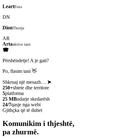
Leart
Foto
DN
Dion
Thirrje
AR
Arta
aktive tani
☎
Përshëndetje! A je gati?
Po, flasim tani 👋
Shkruaj një mesazh…
➤
250+
shtete dhe territore
5
platforma
25 MB
ndarje skedarësh
24/7
qasje nga webi
Gjithçka që të duhet
Komunikim i thjeshtë,
pa zhurmë.