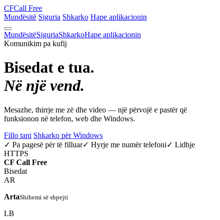
CF
Call Free
Mundësitë
Siguria
Shkarko
Hape aplikacionin
Mundësitë
Siguria
Shkarko
Hape aplikacionin
Komunikim pa kufij
Bisedat e tua.
Në një vend.
Mesazhe, thirrje me zë dhe video — një përvojë e pastër që
funksionon në telefon, web dhe Windows.
Fillo tani
Shkarko për Windows
✓ Pa pagesë për të filluar
✓ Hyrje me numër telefoni
✓ Lidhje
HTTPS
CF
Call Free
Bisedat
AR
Arta
Shihemi së shpejti
LB