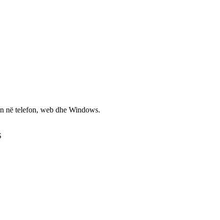
non në telefon, web dhe Windows.
S