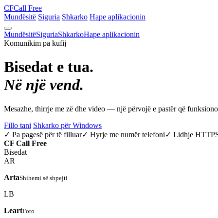
CF
Call Free
Mundësitë
Siguria
Shkarko
Hape aplikacionin
Mundësitë
Siguria
Shkarko
Hape aplikacionin
Komunikim pa kufij
Bisedat e tua.
Në një vend.
Mesazhe, thirrje me zë dhe video — një përvojë e pastër që funksio
Fillo tani
Shkarko për Windows
✓ Pa pagesë për të filluar
✓ Hyrje me numër telefoni
✓ Lidhje HTTP
CF
Call Free
Bisedat
AR
Arta
Shihemi së shpejti
LB
Leart
Foto