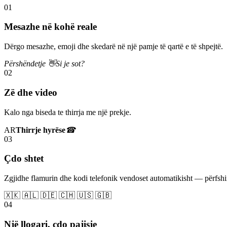
01
Mesazhe në kohë reale
Dërgo mesazhe, emoji dhe skedarë në një pamje të qartë e të shpejtë.
Përshëndetje 👋
Si je sot?
02
Zë dhe video
Kalo nga biseda te thirrja me një prekje.
AR
Thirrje hyrëse
☎
03
Çdo shtet
Zgjidhe flamurin dhe kodi telefonik vendoset automatikisht — përfs
🇽🇰 🇦🇱 🇩🇪 🇨🇭 🇺🇸 🇬🇧
04
Një llogari, çdo pajisje