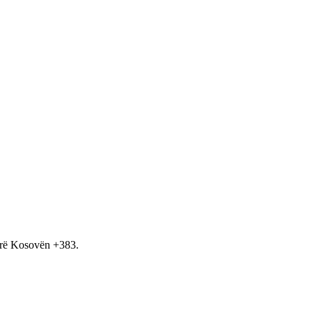
hirë Kosovën +383.