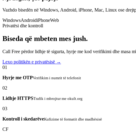
Vazhdo bisedën në Windows, Android, iPhone, Mac, Linux ose drejtp
Windows
Android
iPhone
Web
Privatësi dhe kontroll
Biseda që mbeten mes jush.
Call Free përdor lidhje të sigurta, hyrje me kod verifikimi dhe masa 
Lexo politikën e privatësisë →
01
Hyrje me OTP
Verifikim i numrit të telefonit
02
Lidhje HTTPS
Trafik i mbrojtur me okult.org
03
Kontroll i skedarëve
Kufizime të formatit dhe madhësisë
CF