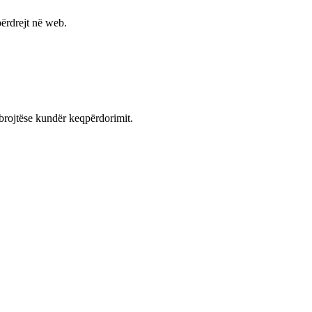
ërdrejt në web.
mbrojtëse kundër keqpërdorimit.