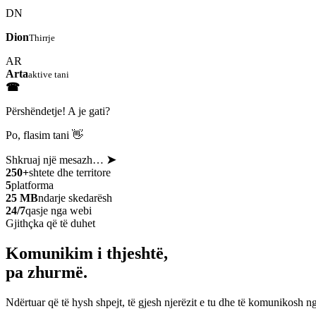
DN
Dion
Thirrje
AR
Arta
aktive tani
☎
Përshëndetje! A je gati?
Po, flasim tani 👋
Shkruaj një mesazh…
➤
250+
shtete dhe territore
5
platforma
25 MB
ndarje skedarësh
24/7
qasje nga webi
Gjithçka që të duhet
Komunikim i thjeshtë,
pa zhurmë.
Ndërtuar që të hysh shpejt, të gjesh njerëzit e tu dhe të komunikosh ng