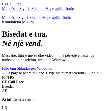
CF
Call Free
Mundësitë
Siguria
Shkarko
Hape aplikacionin
Mundësitë
Siguria
Shkarko
Hape aplikacionin
Komunikim pa kufij
Bisedat e tua.
Në një vend.
Mesazhe, thirrje me zë dhe video — një përvojë e pastër që
funksionon në telefon, web dhe Windows.
Fillo tani
Shkarko për Windows
✓ Pa pagesë për të filluar
✓ Hyrje me numër telefoni
✓ Lidhje
HTTPS
CF
Call Free
Bisedat
AR
Arta
Shihemi së shpejti
LB