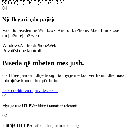
🇽🇰 🇦🇱 🇩🇪 🇨🇭 🇺🇸 🇬🇧
04
Një llogari, çdo pajisje
Vazhdo bisedën në Windows, Android, iPhone, Mac, Linux ose
drejtpërdrejt në web.
Windows
Android
iPhone
Web
Privatësi dhe kontroll
Biseda që mbeten mes jush.
Call Free përdor lidhje të sigurta, hyrje me kod verifikimi dhe masa
mbrojtëse kundër keqpërdorimit.
Lexo politikën e privatësisë →
01
Hyrje me OTP
Verifikim i numrit të telefonit
02
Lidhje HTTPS
Trafik i mbrojtur me okult.org