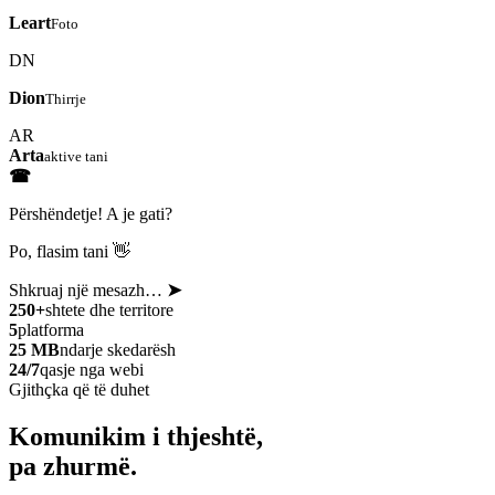
Leart
Foto
DN
Dion
Thirrje
AR
Arta
aktive tani
☎
Përshëndetje! A je gati?
Po, flasim tani 👋
Shkruaj një mesazh…
➤
250+
shtete dhe territore
5
platforma
25 MB
ndarje skedarësh
24/7
qasje nga webi
Gjithçka që të duhet
Komunikim i thjeshtë,
pa zhurmë.