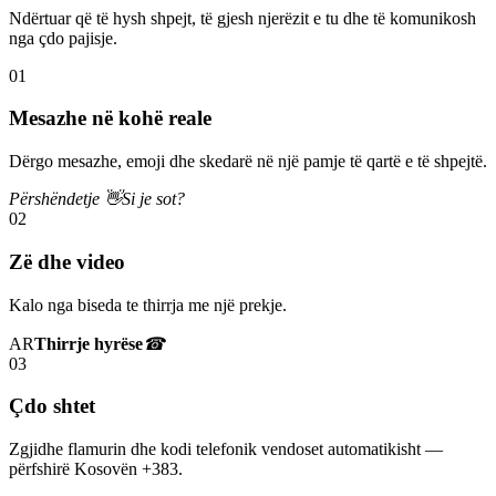
Ndërtuar që të hysh shpejt, të gjesh njerëzit e tu dhe të komunikosh
nga çdo pajisje.
01
Mesazhe në kohë reale
Dërgo mesazhe, emoji dhe skedarë në një pamje të qartë e të shpejtë.
Përshëndetje 👋
Si je sot?
02
Zë dhe video
Kalo nga biseda te thirrja me një prekje.
AR
Thirrje hyrëse
☎
03
Çdo shtet
Zgjidhe flamurin dhe kodi telefonik vendoset automatikisht —
përfshirë Kosovën +383.