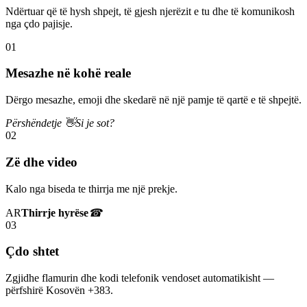
Ndërtuar që të hysh shpejt, të gjesh njerëzit e tu dhe të komunikosh
nga çdo pajisje.
01
Mesazhe në kohë reale
Dërgo mesazhe, emoji dhe skedarë në një pamje të qartë e të shpejtë.
Përshëndetje 👋
Si je sot?
02
Zë dhe video
Kalo nga biseda te thirrja me një prekje.
AR
Thirrje hyrëse
☎
03
Çdo shtet
Zgjidhe flamurin dhe kodi telefonik vendoset automatikisht —
përfshirë Kosovën +383.