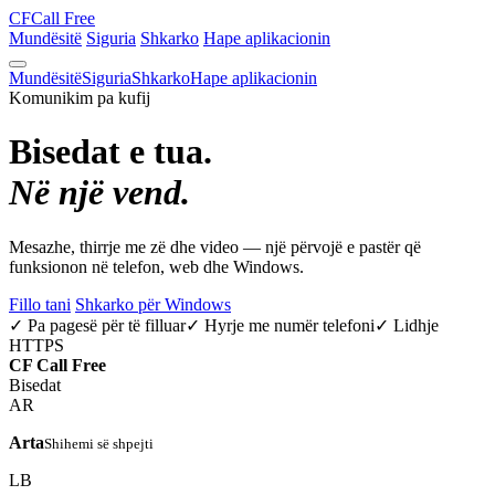
CF
Call Free
Mundësitë
Siguria
Shkarko
Hape aplikacionin
Mundësitë
Siguria
Shkarko
Hape aplikacionin
Komunikim pa kufij
Bisedat e tua.
Në një vend.
Mesazhe, thirrje me zë dhe video — një përvojë e pastër që
funksionon në telefon, web dhe Windows.
Fillo tani
Shkarko për Windows
✓ Pa pagesë për të filluar
✓ Hyrje me numër telefoni
✓ Lidhje
HTTPS
CF
Call Free
Bisedat
AR
Arta
Shihemi së shpejti
LB