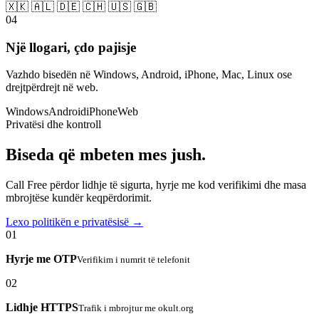
🇽🇰 🇦🇱 🇩🇪 🇨🇭 🇺🇸 🇬🇧
04
Një llogari, çdo pajisje
Vazhdo bisedën në Windows, Android, iPhone, Mac, Linux ose
drejtpërdrejt në web.
Windows
Android
iPhone
Web
Privatësi dhe kontroll
Biseda që mbeten mes jush.
Call Free përdor lidhje të sigurta, hyrje me kod verifikimi dhe masa
mbrojtëse kundër keqpërdorimit.
Lexo politikën e privatësisë →
01
Hyrje me OTP
Verifikim i numrit të telefonit
02
Lidhje HTTPS
Trafik i mbrojtur me okult.org