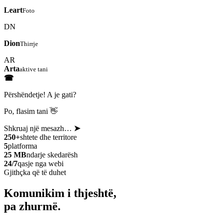
Leart
Foto
DN
Dion
Thirrje
AR
Arta
aktive tani
☎
Përshëndetje! A je gati?
Po, flasim tani 👋
Shkruaj një mesazh…
➤
250+
shtete dhe territore
5
platforma
25 MB
ndarje skedarësh
24/7
qasje nga webi
Gjithçka që të duhet
Komunikim i thjeshtë,
pa zhurmë.