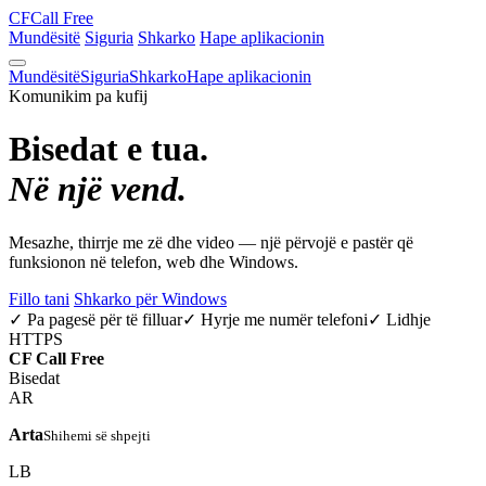
CF
Call Free
Mundësitë
Siguria
Shkarko
Hape aplikacionin
Mundësitë
Siguria
Shkarko
Hape aplikacionin
Komunikim pa kufij
Bisedat e tua.
Në një vend.
Mesazhe, thirrje me zë dhe video — një përvojë e pastër që
funksionon në telefon, web dhe Windows.
Fillo tani
Shkarko për Windows
✓ Pa pagesë për të filluar
✓ Hyrje me numër telefoni
✓ Lidhje
HTTPS
CF
Call Free
Bisedat
AR
Arta
Shihemi së shpejti
LB