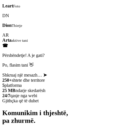
Leart
Foto
DN
Dion
Thirrje
AR
Arta
aktive tani
☎
Përshëndetje! A je gati?
Po, flasim tani 👋
Shkruaj një mesazh…
➤
250+
shtete dhe territore
5
platforma
25 MB
ndarje skedarësh
24/7
qasje nga webi
Gjithçka që të duhet
Komunikim i thjeshtë,
pa zhurmë.