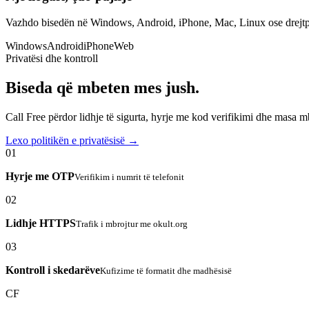
Vazhdo bisedën në Windows, Android, iPhone, Mac, Linux ose drejtp
Windows
Android
iPhone
Web
Privatësi dhe kontroll
Biseda që mbeten mes jush.
Call Free përdor lidhje të sigurta, hyrje me kod verifikimi dhe masa 
Lexo politikën e privatësisë →
01
Hyrje me OTP
Verifikim i numrit të telefonit
02
Lidhje HTTPS
Trafik i mbrojtur me okult.org
03
Kontroll i skedarëve
Kufizime të formatit dhe madhësisë
CF