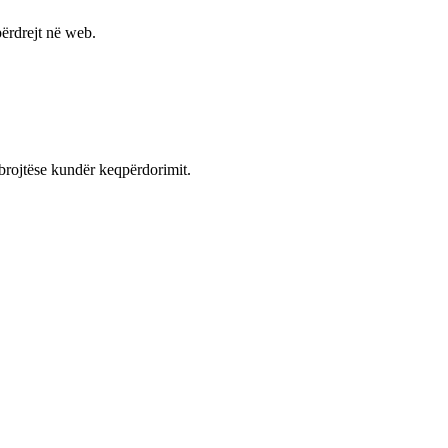
ërdrejt në web.
mbrojtëse kundër keqpërdorimit.