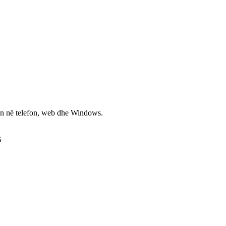
non në telefon, web dhe Windows.
S