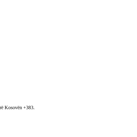
hirë Kosovën +383.