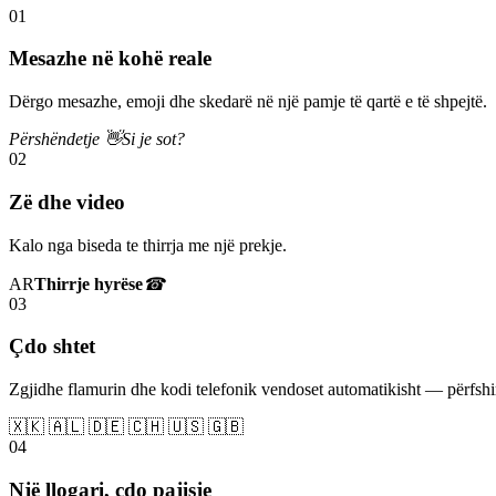
01
Mesazhe në kohë reale
Dërgo mesazhe, emoji dhe skedarë në një pamje të qartë e të shpejtë.
Përshëndetje 👋
Si je sot?
02
Zë dhe video
Kalo nga biseda te thirrja me një prekje.
AR
Thirrje hyrëse
☎
03
Çdo shtet
Zgjidhe flamurin dhe kodi telefonik vendoset automatikisht — përfs
🇽🇰 🇦🇱 🇩🇪 🇨🇭 🇺🇸 🇬🇧
04
Një llogari, çdo pajisje