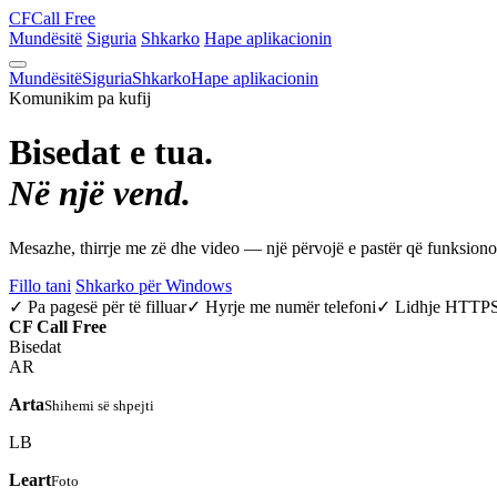
CF
Call Free
Mundësitë
Siguria
Shkarko
Hape aplikacionin
Mundësitë
Siguria
Shkarko
Hape aplikacionin
Komunikim pa kufij
Bisedat e tua.
Në një vend.
Mesazhe, thirrje me zë dhe video — një përvojë e pastër që funksio
Fillo tani
Shkarko për Windows
✓ Pa pagesë për të filluar
✓ Hyrje me numër telefoni
✓ Lidhje HTTP
CF
Call Free
Bisedat
AR
Arta
Shihemi së shpejti
LB
Leart
Foto