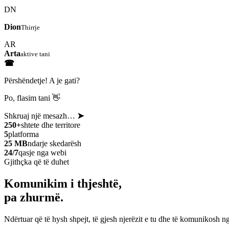
DN
Dion
Thirrje
AR
Arta
aktive tani
☎
Përshëndetje! A je gati?
Po, flasim tani 👋
Shkruaj një mesazh…
➤
250+
shtete dhe territore
5
platforma
25 MB
ndarje skedarësh
24/7
qasje nga webi
Gjithçka që të duhet
Komunikim i thjeshtë,
pa zhurmë.
Ndërtuar që të hysh shpejt, të gjesh njerëzit e tu dhe të komunikosh ng