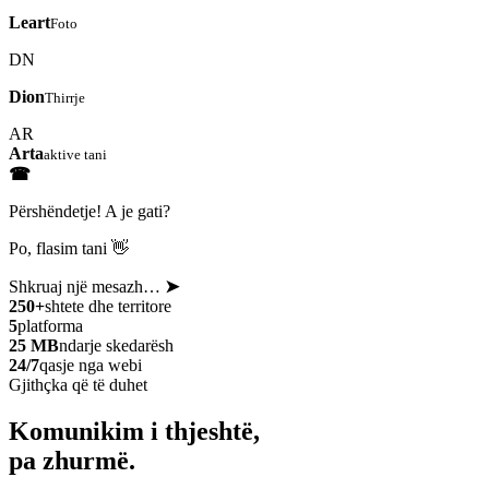
Leart
Foto
DN
Dion
Thirrje
AR
Arta
aktive tani
☎
Përshëndetje! A je gati?
Po, flasim tani 👋
Shkruaj një mesazh…
➤
250+
shtete dhe territore
5
platforma
25 MB
ndarje skedarësh
24/7
qasje nga webi
Gjithçka që të duhet
Komunikim i thjeshtë,
pa zhurmë.