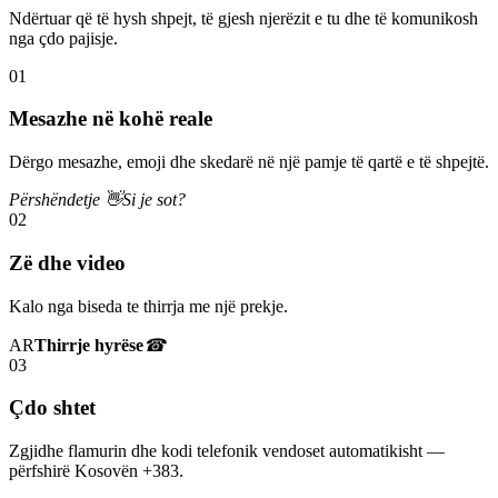
Ndërtuar që të hysh shpejt, të gjesh njerëzit e tu dhe të komunikosh
nga çdo pajisje.
01
Mesazhe në kohë reale
Dërgo mesazhe, emoji dhe skedarë në një pamje të qartë e të shpejtë.
Përshëndetje 👋
Si je sot?
02
Zë dhe video
Kalo nga biseda te thirrja me një prekje.
AR
Thirrje hyrëse
☎
03
Çdo shtet
Zgjidhe flamurin dhe kodi telefonik vendoset automatikisht —
përfshirë Kosovën +383.