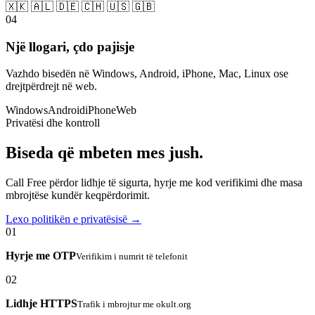
🇽🇰 🇦🇱 🇩🇪 🇨🇭 🇺🇸 🇬🇧
04
Një llogari, çdo pajisje
Vazhdo bisedën në Windows, Android, iPhone, Mac, Linux ose
drejtpërdrejt në web.
Windows
Android
iPhone
Web
Privatësi dhe kontroll
Biseda që mbeten mes jush.
Call Free përdor lidhje të sigurta, hyrje me kod verifikimi dhe masa
mbrojtëse kundër keqpërdorimit.
Lexo politikën e privatësisë →
01
Hyrje me OTP
Verifikim i numrit të telefonit
02
Lidhje HTTPS
Trafik i mbrojtur me okult.org