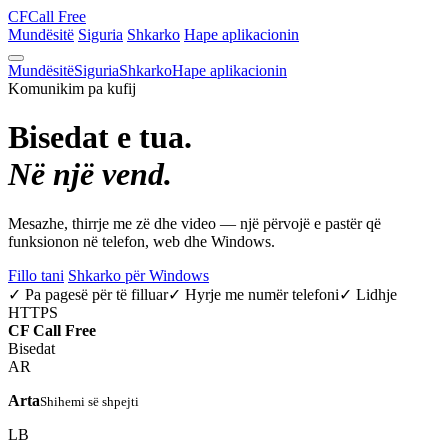
CF
Call Free
Mundësitë
Siguria
Shkarko
Hape aplikacionin
Mundësitë
Siguria
Shkarko
Hape aplikacionin
Komunikim pa kufij
Bisedat e tua.
Në një vend.
Mesazhe, thirrje me zë dhe video — një përvojë e pastër që
funksionon në telefon, web dhe Windows.
Fillo tani
Shkarko për Windows
✓ Pa pagesë për të filluar
✓ Hyrje me numër telefoni
✓ Lidhje
HTTPS
CF
Call Free
Bisedat
AR
Arta
Shihemi së shpejti
LB