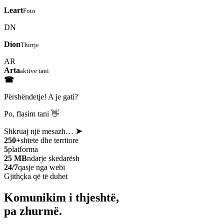
Leart
Foto
DN
Dion
Thirrje
AR
Arta
aktive tani
☎
Përshëndetje! A je gati?
Po, flasim tani 👋
Shkruaj një mesazh…
➤
250+
shtete dhe territore
5
platforma
25 MB
ndarje skedarësh
24/7
qasje nga webi
Gjithçka që të duhet
Komunikim i thjeshtë,
pa zhurmë.