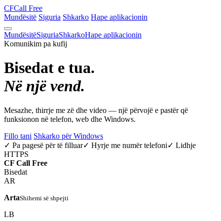
CF
Call Free
Mundësitë
Siguria
Shkarko
Hape aplikacionin
Mundësitë
Siguria
Shkarko
Hape aplikacionin
Komunikim pa kufij
Bisedat e tua.
Në një vend.
Mesazhe, thirrje me zë dhe video — një përvojë e pastër që
funksionon në telefon, web dhe Windows.
Fillo tani
Shkarko për Windows
✓ Pa pagesë për të filluar
✓ Hyrje me numër telefoni
✓ Lidhje
HTTPS
CF
Call Free
Bisedat
AR
Arta
Shihemi së shpejti
LB