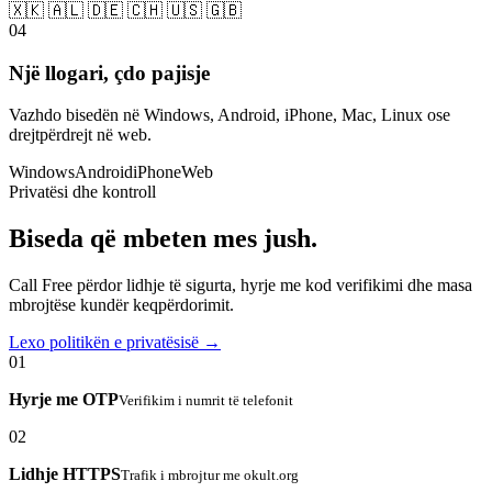
🇽🇰 🇦🇱 🇩🇪 🇨🇭 🇺🇸 🇬🇧
04
Një llogari, çdo pajisje
Vazhdo bisedën në Windows, Android, iPhone, Mac, Linux ose
drejtpërdrejt në web.
Windows
Android
iPhone
Web
Privatësi dhe kontroll
Biseda që mbeten mes jush.
Call Free përdor lidhje të sigurta, hyrje me kod verifikimi dhe masa
mbrojtëse kundër keqpërdorimit.
Lexo politikën e privatësisë →
01
Hyrje me OTP
Verifikim i numrit të telefonit
02
Lidhje HTTPS
Trafik i mbrojtur me okult.org