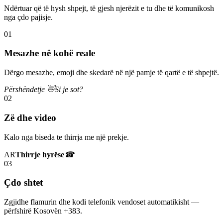
Ndërtuar që të hysh shpejt, të gjesh njerëzit e tu dhe të komunikosh
nga çdo pajisje.
01
Mesazhe në kohë reale
Dërgo mesazhe, emoji dhe skedarë në një pamje të qartë e të shpejtë.
Përshëndetje 👋
Si je sot?
02
Zë dhe video
Kalo nga biseda te thirrja me një prekje.
AR
Thirrje hyrëse
☎
03
Çdo shtet
Zgjidhe flamurin dhe kodi telefonik vendoset automatikisht —
përfshirë Kosovën +383.