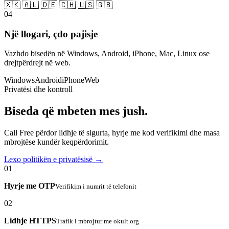
🇽🇰 🇦🇱 🇩🇪 🇨🇭 🇺🇸 🇬🇧
04
Një llogari, çdo pajisje
Vazhdo bisedën në Windows, Android, iPhone, Mac, Linux ose
drejtpërdrejt në web.
Windows
Android
iPhone
Web
Privatësi dhe kontroll
Biseda që mbeten mes jush.
Call Free përdor lidhje të sigurta, hyrje me kod verifikimi dhe masa
mbrojtëse kundër keqpërdorimit.
Lexo politikën e privatësisë →
01
Hyrje me OTP
Verifikim i numrit të telefonit
02
Lidhje HTTPS
Trafik i mbrojtur me okult.org