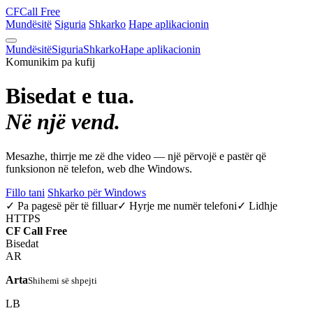
CF
Call Free
Mundësitë
Siguria
Shkarko
Hape aplikacionin
Mundësitë
Siguria
Shkarko
Hape aplikacionin
Komunikim pa kufij
Bisedat e tua.
Në një vend.
Mesazhe, thirrje me zë dhe video — një përvojë e pastër që
funksionon në telefon, web dhe Windows.
Fillo tani
Shkarko për Windows
✓ Pa pagesë për të filluar
✓ Hyrje me numër telefoni
✓ Lidhje
HTTPS
CF
Call Free
Bisedat
AR
Arta
Shihemi së shpejti
LB