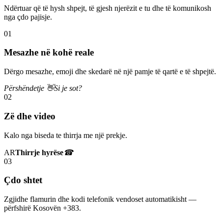
Ndërtuar që të hysh shpejt, të gjesh njerëzit e tu dhe të komunikosh
nga çdo pajisje.
01
Mesazhe në kohë reale
Dërgo mesazhe, emoji dhe skedarë në një pamje të qartë e të shpejtë.
Përshëndetje 👋
Si je sot?
02
Zë dhe video
Kalo nga biseda te thirrja me një prekje.
AR
Thirrje hyrëse
☎
03
Çdo shtet
Zgjidhe flamurin dhe kodi telefonik vendoset automatikisht —
përfshirë Kosovën +383.