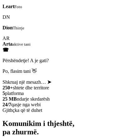
Leart
Foto
DN
Dion
Thirrje
AR
Arta
aktive tani
☎
Përshëndetje! A je gati?
Po, flasim tani 👋
Shkruaj një mesazh…
➤
250+
shtete dhe territore
5
platforma
25 MB
ndarje skedarësh
24/7
qasje nga webi
Gjithçka që të duhet
Komunikim i thjeshtë,
pa zhurmë.