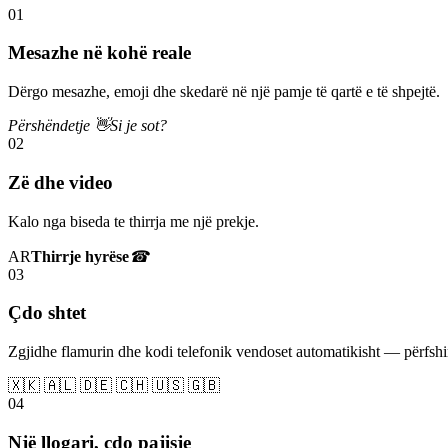
01
Mesazhe në kohë reale
Dërgo mesazhe, emoji dhe skedarë në një pamje të qartë e të shpejtë.
Përshëndetje 👋
Si je sot?
02
Zë dhe video
Kalo nga biseda te thirrja me një prekje.
AR
Thirrje hyrëse
☎
03
Çdo shtet
Zgjidhe flamurin dhe kodi telefonik vendoset automatikisht — përfs
🇽🇰 🇦🇱 🇩🇪 🇨🇭 🇺🇸 🇬🇧
04
Një llogari, çdo pajisje