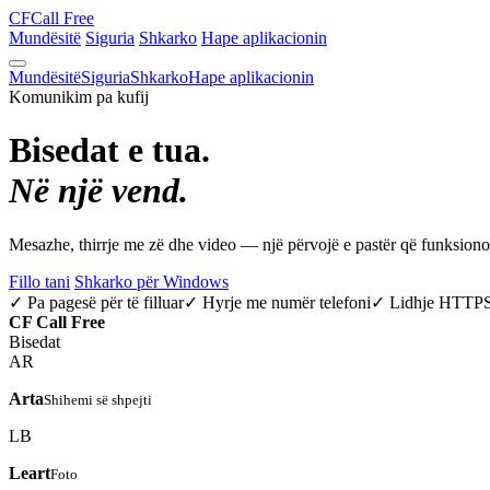
CF
Call Free
Mundësitë
Siguria
Shkarko
Hape aplikacionin
Mundësitë
Siguria
Shkarko
Hape aplikacionin
Komunikim pa kufij
Bisedat e tua.
Në një vend.
Mesazhe, thirrje me zë dhe video — një përvojë e pastër që funksio
Fillo tani
Shkarko për Windows
✓ Pa pagesë për të filluar
✓ Hyrje me numër telefoni
✓ Lidhje HTTP
CF
Call Free
Bisedat
AR
Arta
Shihemi së shpejti
LB
Leart
Foto