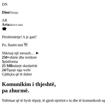
DN
Dion
Thirrje
AR
Arta
aktive tani
☎
Përshëndetje! A je gati?
Po, flasim tani 👋
Shkruaj një mesazh…
➤
250+
shtete dhe territore
5
platforma
25 MB
ndarje skedarësh
24/7
qasje nga webi
Gjithçka që të duhet
Komunikim i thjeshtë,
pa zhurmë.
Ndërtuar që të hysh shpejt, të gjesh njerëzit e tu dhe të komunikosh ng