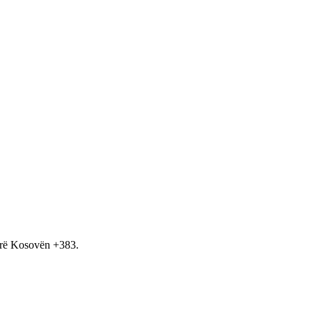
hirë Kosovën +383.