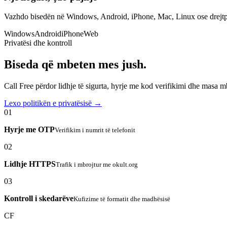
Vazhdo bisedën në Windows, Android, iPhone, Mac, Linux ose drejtp
Windows
Android
iPhone
Web
Privatësi dhe kontroll
Biseda që mbeten mes jush.
Call Free përdor lidhje të sigurta, hyrje me kod verifikimi dhe masa 
Lexo politikën e privatësisë →
01
Hyrje me OTP
Verifikim i numrit të telefonit
02
Lidhje HTTPS
Trafik i mbrojtur me okult.org
03
Kontroll i skedarëve
Kufizime të formatit dhe madhësisë
CF