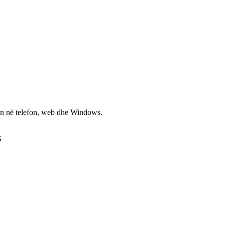
non në telefon, web dhe Windows.
S