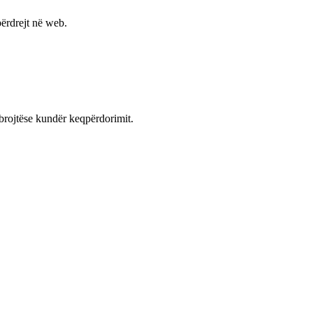
ërdrejt në web.
mbrojtëse kundër keqpërdorimit.