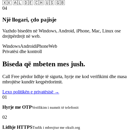
🇽🇰 🇦🇱 🇩🇪 🇨🇭 🇺🇸 🇬🇧
04
Një llogari, çdo pajisje
Vazhdo bisedën në Windows, Android, iPhone, Mac, Linux ose
drejtpërdrejt në web.
Windows
Android
iPhone
Web
Privatësi dhe kontroll
Biseda që mbeten mes jush.
Call Free përdor lidhje të sigurta, hyrje me kod verifikimi dhe masa
mbrojtëse kundër keqpërdorimit.
Lexo politikën e privatësisë →
01
Hyrje me OTP
Verifikim i numrit të telefonit
02
Lidhje HTTPS
Trafik i mbrojtur me okult.org