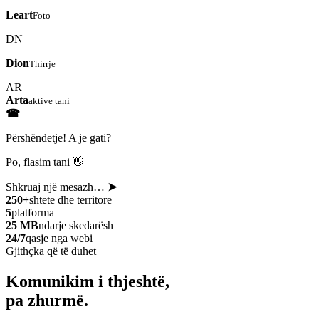
Leart
Foto
DN
Dion
Thirrje
AR
Arta
aktive tani
☎
Përshëndetje! A je gati?
Po, flasim tani 👋
Shkruaj një mesazh…
➤
250+
shtete dhe territore
5
platforma
25 MB
ndarje skedarësh
24/7
qasje nga webi
Gjithçka që të duhet
Komunikim i thjeshtë,
pa zhurmë.