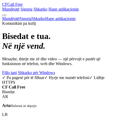
CF
Call Free
Mundësitë
Siguria
Shkarko
Hape aplikacionin
Mundësitë
Siguria
Shkarko
Hape aplikacionin
Komunikim pa kufij
Bisedat e tua.
Në një vend.
Mesazhe, thirrje me zë dhe video — një përvojë e pastër që
funksionon në telefon, web dhe Windows.
Fillo tani
Shkarko për Windows
✓ Pa pagesë për të filluar
✓ Hyrje me numër telefoni
✓ Lidhje
HTTPS
CF
Call Free
Bisedat
AR
Arta
Shihemi së shpejti
LB