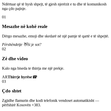
Ndërtuar që të hysh shpejt, të gjesh njerëzit e tu dhe të komunikosh
nga çdo pajisje.
01
Mesazhe në kohë reale
Dërgo mesazhe, emoji dhe skedarë në një pamje të qartë e të shpejtë.
Përshëndetje 👋
Si je sot?
02
Zë dhe video
Kalo nga biseda te thirrja me një prekje.
AR
Thirrje hyrëse
☎
03
Çdo shtet
Zgjidhe flamurin dhe kodi telefonik vendoset automatikisht —
përfshirë Kosovën +383.