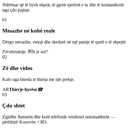
Ndërtuar që të hysh shpejt, të gjesh njerëzit e tu dhe të komunikosh
nga çdo pajisje.
01
Mesazhe në kohë reale
Dërgo mesazhe, emoji dhe skedarë në një pamje të qartë e të shpejtë.
Përshëndetje 👋
Si je sot?
02
Zë dhe video
Kalo nga biseda te thirrja me një prekje.
AR
Thirrje hyrëse
☎
03
Çdo shtet
Zgjidhe flamurin dhe kodi telefonik vendoset automatikisht —
përfshirë Kosovën +383.