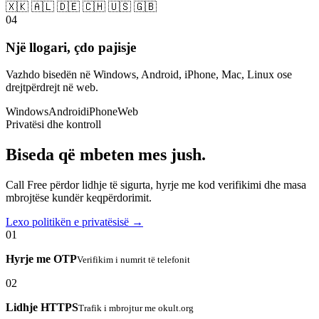
🇽🇰 🇦🇱 🇩🇪 🇨🇭 🇺🇸 🇬🇧
04
Një llogari, çdo pajisje
Vazhdo bisedën në Windows, Android, iPhone, Mac, Linux ose
drejtpërdrejt në web.
Windows
Android
iPhone
Web
Privatësi dhe kontroll
Biseda që mbeten mes jush.
Call Free përdor lidhje të sigurta, hyrje me kod verifikimi dhe masa
mbrojtëse kundër keqpërdorimit.
Lexo politikën e privatësisë →
01
Hyrje me OTP
Verifikim i numrit të telefonit
02
Lidhje HTTPS
Trafik i mbrojtur me okult.org