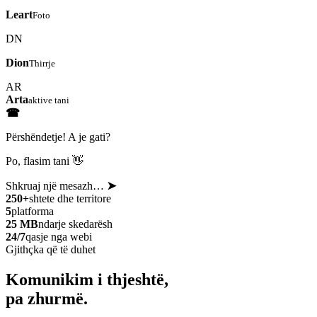
Leart
Foto
DN
Dion
Thirrje
AR
Arta
aktive tani
☎
Përshëndetje! A je gati?
Po, flasim tani 👋
Shkruaj një mesazh…
➤
250+
shtete dhe territore
5
platforma
25 MB
ndarje skedarësh
24/7
qasje nga webi
Gjithçka që të duhet
Komunikim i thjeshtë,
pa zhurmë.