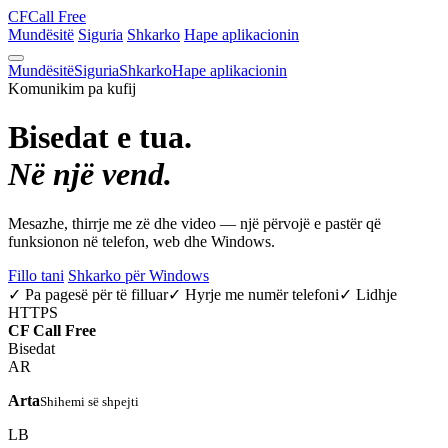
CF
Call Free
Mundësitë
Siguria
Shkarko
Hape aplikacionin
Mundësitë
Siguria
Shkarko
Hape aplikacionin
Komunikim pa kufij
Bisedat e tua.
Në një vend.
Mesazhe, thirrje me zë dhe video — një përvojë e pastër që
funksionon në telefon, web dhe Windows.
Fillo tani
Shkarko për Windows
✓ Pa pagesë për të filluar
✓ Hyrje me numër telefoni
✓ Lidhje
HTTPS
CF
Call Free
Bisedat
AR
Arta
Shihemi së shpejti
LB