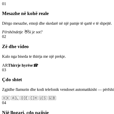
01
Mesazhe në kohë reale
Dërgo mesazhe, emoji dhe skedarë në një pamje të qartë e të shpejtë.
Përshëndetje 👋
Si je sot?
02
Zë dhe video
Kalo nga biseda te thirrja me një prekje.
AR
Thirrje hyrëse
☎
03
Çdo shtet
Zgjidhe flamurin dhe kodi telefonik vendoset automatikisht — përfs
🇽🇰 🇦🇱 🇩🇪 🇨🇭 🇺🇸 🇬🇧
04
Një llogari, çdo pajisje