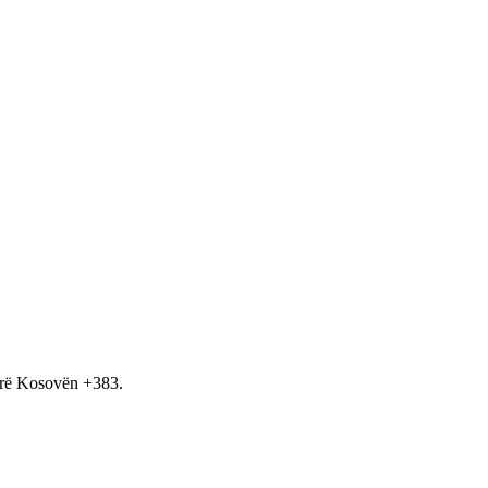
hirë Kosovën +383.