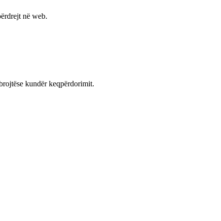
ërdrejt në web.
mbrojtëse kundër keqpërdorimit.