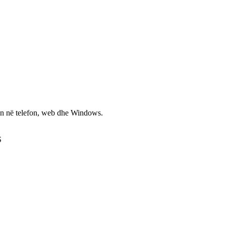
non në telefon, web dhe Windows.
S