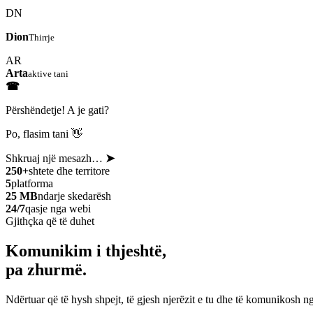
DN
Dion
Thirrje
AR
Arta
aktive tani
☎
Përshëndetje! A je gati?
Po, flasim tani 👋
Shkruaj një mesazh…
➤
250+
shtete dhe territore
5
platforma
25 MB
ndarje skedarësh
24/7
qasje nga webi
Gjithçka që të duhet
Komunikim i thjeshtë,
pa zhurmë.
Ndërtuar që të hysh shpejt, të gjesh njerëzit e tu dhe të komunikosh ng