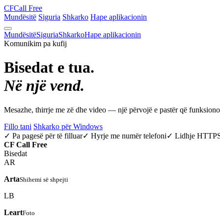
CF
Call Free
Mundësitë
Siguria
Shkarko
Hape aplikacionin
Mundësitë
Siguria
Shkarko
Hape aplikacionin
Komunikim pa kufij
Bisedat e tua.
Në një vend.
Mesazhe, thirrje me zë dhe video — një përvojë e pastër që funksio
Fillo tani
Shkarko për Windows
✓ Pa pagesë për të filluar
✓ Hyrje me numër telefoni
✓ Lidhje HTTP
CF
Call Free
Bisedat
AR
Arta
Shihemi së shpejti
LB
Leart
Foto