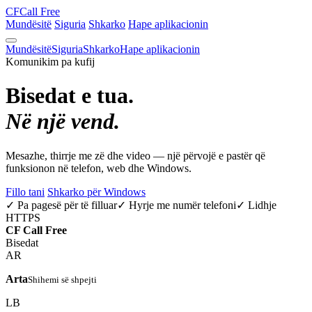
CF
Call Free
Mundësitë
Siguria
Shkarko
Hape aplikacionin
Mundësitë
Siguria
Shkarko
Hape aplikacionin
Komunikim pa kufij
Bisedat e tua.
Në një vend.
Mesazhe, thirrje me zë dhe video — një përvojë e pastër që
funksionon në telefon, web dhe Windows.
Fillo tani
Shkarko për Windows
✓ Pa pagesë për të filluar
✓ Hyrje me numër telefoni
✓ Lidhje
HTTPS
CF
Call Free
Bisedat
AR
Arta
Shihemi së shpejti
LB