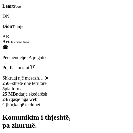
Leart
Foto
DN
Dion
Thirrje
AR
Arta
aktive tani
☎
Përshëndetje! A je gati?
Po, flasim tani 👋
Shkruaj një mesazh…
➤
250+
shtete dhe territore
5
platforma
25 MB
ndarje skedarësh
24/7
qasje nga webi
Gjithçka që të duhet
Komunikim i thjeshtë,
pa zhurmë.