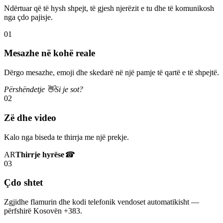
Ndërtuar që të hysh shpejt, të gjesh njerëzit e tu dhe të komunikosh
nga çdo pajisje.
01
Mesazhe në kohë reale
Dërgo mesazhe, emoji dhe skedarë në një pamje të qartë e të shpejtë.
Përshëndetje 👋
Si je sot?
02
Zë dhe video
Kalo nga biseda te thirrja me një prekje.
AR
Thirrje hyrëse
☎
03
Çdo shtet
Zgjidhe flamurin dhe kodi telefonik vendoset automatikisht —
përfshirë Kosovën +383.