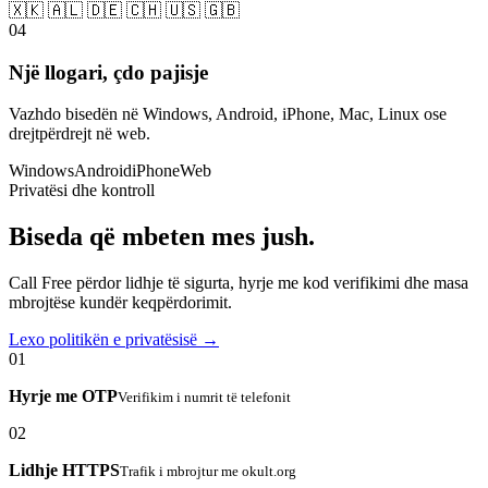
🇽🇰 🇦🇱 🇩🇪 🇨🇭 🇺🇸 🇬🇧
04
Një llogari, çdo pajisje
Vazhdo bisedën në Windows, Android, iPhone, Mac, Linux ose
drejtpërdrejt në web.
Windows
Android
iPhone
Web
Privatësi dhe kontroll
Biseda që mbeten mes jush.
Call Free përdor lidhje të sigurta, hyrje me kod verifikimi dhe masa
mbrojtëse kundër keqpërdorimit.
Lexo politikën e privatësisë →
01
Hyrje me OTP
Verifikim i numrit të telefonit
02
Lidhje HTTPS
Trafik i mbrojtur me okult.org