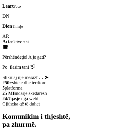
Leart
Foto
DN
Dion
Thirrje
AR
Arta
aktive tani
☎
Përshëndetje! A je gati?
Po, flasim tani 👋
Shkruaj një mesazh…
➤
250+
shtete dhe territore
5
platforma
25 MB
ndarje skedarësh
24/7
qasje nga webi
Gjithçka që të duhet
Komunikim i thjeshtë,
pa zhurmë.