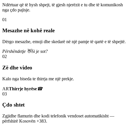
Ndërtuar që të hysh shpejt, të gjesh njerëzit e tu dhe të komunikosh
nga çdo pajisje.
01
Mesazhe në kohë reale
Dërgo mesazhe, emoji dhe skedarë në një pamje të qartë e të shpejtë.
Përshëndetje 👋
Si je sot?
02
Zë dhe video
Kalo nga biseda te thirrja me një prekje.
AR
Thirrje hyrëse
☎
03
Çdo shtet
Zgjidhe flamurin dhe kodi telefonik vendoset automatikisht —
përfshirë Kosovën +383.