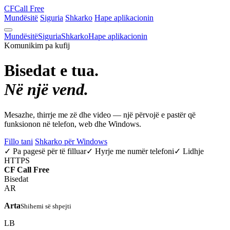
CF
Call Free
Mundësitë
Siguria
Shkarko
Hape aplikacionin
Mundësitë
Siguria
Shkarko
Hape aplikacionin
Komunikim pa kufij
Bisedat e tua.
Në një vend.
Mesazhe, thirrje me zë dhe video — një përvojë e pastër që
funksionon në telefon, web dhe Windows.
Fillo tani
Shkarko për Windows
✓ Pa pagesë për të filluar
✓ Hyrje me numër telefoni
✓ Lidhje
HTTPS
CF
Call Free
Bisedat
AR
Arta
Shihemi së shpejti
LB