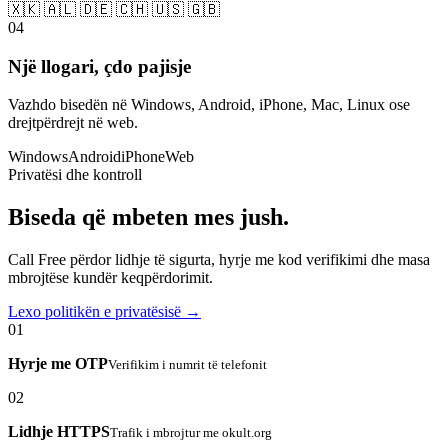
🇽🇰 🇦🇱 🇩🇪 🇨🇭 🇺🇸 🇬🇧
04
Një llogari, çdo pajisje
Vazhdo bisedën në Windows, Android, iPhone, Mac, Linux ose
drejtpërdrejt në web.
Windows
Android
iPhone
Web
Privatësi dhe kontroll
Biseda që mbeten mes jush.
Call Free përdor lidhje të sigurta, hyrje me kod verifikimi dhe masa
mbrojtëse kundër keqpërdorimit.
Lexo politikën e privatësisë →
01
Hyrje me OTP
Verifikim i numrit të telefonit
02
Lidhje HTTPS
Trafik i mbrojtur me okult.org