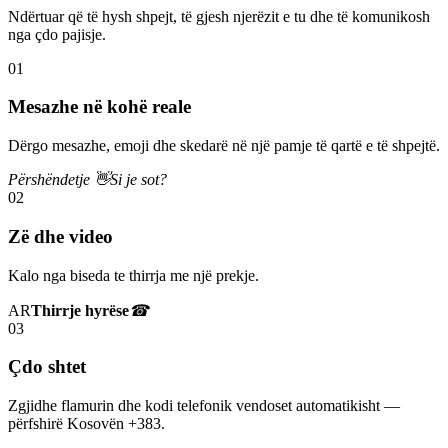
Ndërtuar që të hysh shpejt, të gjesh njerëzit e tu dhe të komunikosh
nga çdo pajisje.
01
Mesazhe në kohë reale
Dërgo mesazhe, emoji dhe skedarë në një pamje të qartë e të shpejtë.
Përshëndetje 👋
Si je sot?
02
Zë dhe video
Kalo nga biseda te thirrja me një prekje.
AR
Thirrje hyrëse
☎
03
Çdo shtet
Zgjidhe flamurin dhe kodi telefonik vendoset automatikisht —
përfshirë Kosovën +383.