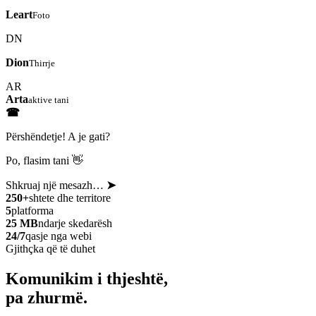
Leart
Foto
DN
Dion
Thirrje
AR
Arta
aktive tani
☎
Përshëndetje! A je gati?
Po, flasim tani 👋
Shkruaj një mesazh…
➤
250+
shtete dhe territore
5
platforma
25 MB
ndarje skedarësh
24/7
qasje nga webi
Gjithçka që të duhet
Komunikim i thjeshtë,
pa zhurmë.