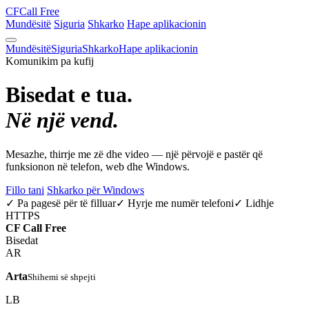
CF
Call Free
Mundësitë
Siguria
Shkarko
Hape aplikacionin
Mundësitë
Siguria
Shkarko
Hape aplikacionin
Komunikim pa kufij
Bisedat e tua.
Në një vend.
Mesazhe, thirrje me zë dhe video — një përvojë e pastër që
funksionon në telefon, web dhe Windows.
Fillo tani
Shkarko për Windows
✓ Pa pagesë për të filluar
✓ Hyrje me numër telefoni
✓ Lidhje
HTTPS
CF
Call Free
Bisedat
AR
Arta
Shihemi së shpejti
LB