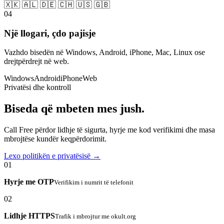
🇽🇰 🇦🇱 🇩🇪 🇨🇭 🇺🇸 🇬🇧
04
Një llogari, çdo pajisje
Vazhdo bisedën në Windows, Android, iPhone, Mac, Linux ose
drejtpërdrejt në web.
Windows
Android
iPhone
Web
Privatësi dhe kontroll
Biseda që mbeten mes jush.
Call Free përdor lidhje të sigurta, hyrje me kod verifikimi dhe masa
mbrojtëse kundër keqpërdorimit.
Lexo politikën e privatësisë →
01
Hyrje me OTP
Verifikim i numrit të telefonit
02
Lidhje HTTPS
Trafik i mbrojtur me okult.org