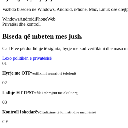
Vazhdo bisedën në Windows, Android, iPhone, Mac, Linux ose drejtp
Windows
Android
iPhone
Web
Privatësi dhe kontroll
Biseda që mbeten mes jush.
Call Free përdor lidhje të sigurta, hyrje me kod verifikimi dhe masa 
Lexo politikën e privatësisë →
01
Hyrje me OTP
Verifikim i numrit të telefonit
02
Lidhje HTTPS
Trafik i mbrojtur me okult.org
03
Kontroll i skedarëve
Kufizime të formatit dhe madhësisë
CF