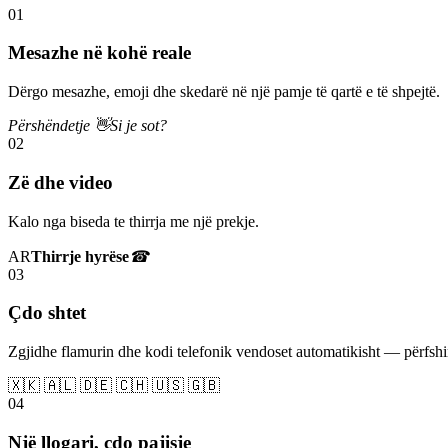
01
Mesazhe në kohë reale
Dërgo mesazhe, emoji dhe skedarë në një pamje të qartë e të shpejtë.
Përshëndetje 👋
Si je sot?
02
Zë dhe video
Kalo nga biseda te thirrja me një prekje.
AR
Thirrje hyrëse
☎
03
Çdo shtet
Zgjidhe flamurin dhe kodi telefonik vendoset automatikisht — përfs
🇽🇰 🇦🇱 🇩🇪 🇨🇭 🇺🇸 🇬🇧
04
Një llogari, çdo pajisje