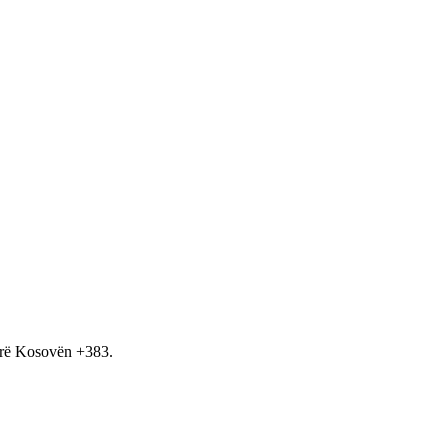
hirë Kosovën +383.