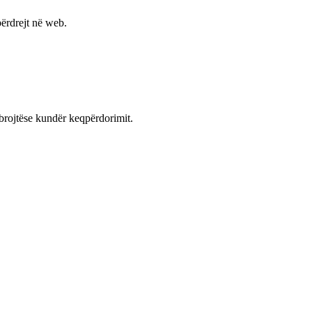
ërdrejt në web.
mbrojtëse kundër keqpërdorimit.