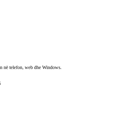
non në telefon, web dhe Windows.
S