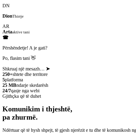
DN
Dion
Thirrje
AR
Arta
aktive tani
☎
Përshëndetje! A je gati?
Po, flasim tani 👋
Shkruaj një mesazh…
➤
250+
shtete dhe territore
5
platforma
25 MB
ndarje skedarësh
24/7
qasje nga webi
Gjithçka që të duhet
Komunikim i thjeshtë,
pa zhurmë.
Ndërtuar që të hysh shpejt, të gjesh njerëzit e tu dhe të komunikosh ng