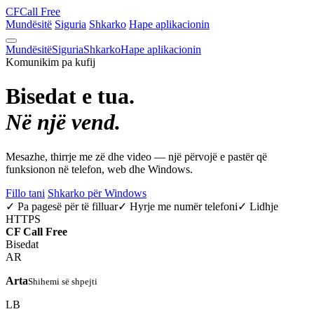
CF
Call Free
Mundësitë
Siguria
Shkarko
Hape aplikacionin
Mundësitë
Siguria
Shkarko
Hape aplikacionin
Komunikim pa kufij
Bisedat e tua.
Në një vend.
Mesazhe, thirrje me zë dhe video — një përvojë e pastër që
funksionon në telefon, web dhe Windows.
Fillo tani
Shkarko për Windows
✓ Pa pagesë për të filluar
✓ Hyrje me numër telefoni
✓ Lidhje
HTTPS
CF
Call Free
Bisedat
AR
Arta
Shihemi së shpejti
LB