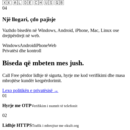
🇽🇰 🇦🇱 🇩🇪 🇨🇭 🇺🇸 🇬🇧
04
Një llogari, çdo pajisje
Vazhdo bisedën në Windows, Android, iPhone, Mac, Linux ose
drejtpërdrejt në web.
Windows
Android
iPhone
Web
Privatësi dhe kontroll
Biseda që mbeten mes jush.
Call Free përdor lidhje të sigurta, hyrje me kod verifikimi dhe masa
mbrojtëse kundër keqpërdorimit.
Lexo politikën e privatësisë →
01
Hyrje me OTP
Verifikim i numrit të telefonit
02
Lidhje HTTPS
Trafik i mbrojtur me okult.org