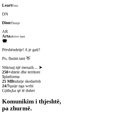
Leart
Foto
DN
Dion
Thirrje
AR
Arta
aktive tani
☎
Përshëndetje! A je gati?
Po, flasim tani 👋
Shkruaj një mesazh…
➤
250+
shtete dhe territore
5
platforma
25 MB
ndarje skedarësh
24/7
qasje nga webi
Gjithçka që të duhet
Komunikim i thjeshtë,
pa zhurmë.