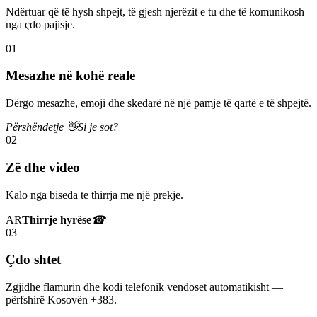
Ndërtuar që të hysh shpejt, të gjesh njerëzit e tu dhe të komunikosh
nga çdo pajisje.
01
Mesazhe në kohë reale
Dërgo mesazhe, emoji dhe skedarë në një pamje të qartë e të shpejtë.
Përshëndetje 👋
Si je sot?
02
Zë dhe video
Kalo nga biseda te thirrja me një prekje.
AR
Thirrje hyrëse
☎
03
Çdo shtet
Zgjidhe flamurin dhe kodi telefonik vendoset automatikisht —
përfshirë Kosovën +383.