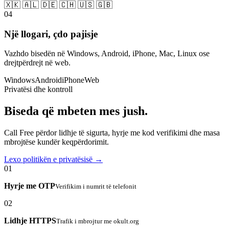
🇽🇰 🇦🇱 🇩🇪 🇨🇭 🇺🇸 🇬🇧
04
Një llogari, çdo pajisje
Vazhdo bisedën në Windows, Android, iPhone, Mac, Linux ose
drejtpërdrejt në web.
Windows
Android
iPhone
Web
Privatësi dhe kontroll
Biseda që mbeten mes jush.
Call Free përdor lidhje të sigurta, hyrje me kod verifikimi dhe masa
mbrojtëse kundër keqpërdorimit.
Lexo politikën e privatësisë →
01
Hyrje me OTP
Verifikim i numrit të telefonit
02
Lidhje HTTPS
Trafik i mbrojtur me okult.org