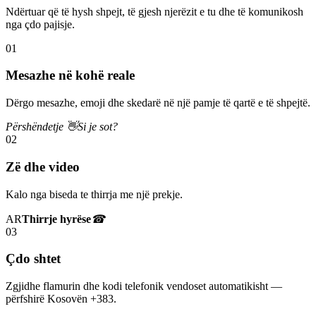
Ndërtuar që të hysh shpejt, të gjesh njerëzit e tu dhe të komunikosh
nga çdo pajisje.
01
Mesazhe në kohë reale
Dërgo mesazhe, emoji dhe skedarë në një pamje të qartë e të shpejtë.
Përshëndetje 👋
Si je sot?
02
Zë dhe video
Kalo nga biseda te thirrja me një prekje.
AR
Thirrje hyrëse
☎
03
Çdo shtet
Zgjidhe flamurin dhe kodi telefonik vendoset automatikisht —
përfshirë Kosovën +383.