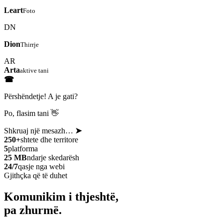
Leart
Foto
DN
Dion
Thirrje
AR
Arta
aktive tani
☎
Përshëndetje! A je gati?
Po, flasim tani 👋
Shkruaj një mesazh…
➤
250+
shtete dhe territore
5
platforma
25 MB
ndarje skedarësh
24/7
qasje nga webi
Gjithçka që të duhet
Komunikim i thjeshtë,
pa zhurmë.