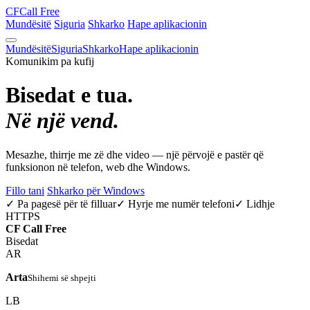
CF
Call Free
Mundësitë
Siguria
Shkarko
Hape aplikacionin
Mundësitë
Siguria
Shkarko
Hape aplikacionin
Komunikim pa kufij
Bisedat e tua.
Në një vend.
Mesazhe, thirrje me zë dhe video — një përvojë e pastër që
funksionon në telefon, web dhe Windows.
Fillo tani
Shkarko për Windows
✓ Pa pagesë për të filluar
✓ Hyrje me numër telefoni
✓ Lidhje
HTTPS
CF
Call Free
Bisedat
AR
Arta
Shihemi së shpejti
LB