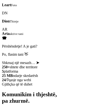
Leart
Foto
DN
Dion
Thirrje
AR
Arta
aktive tani
☎
Përshëndetje! A je gati?
Po, flasim tani 👋
Shkruaj një mesazh…
➤
250+
shtete dhe territore
5
platforma
25 MB
ndarje skedarësh
24/7
qasje nga webi
Gjithçka që të duhet
Komunikim i thjeshtë,
pa zhurmë.