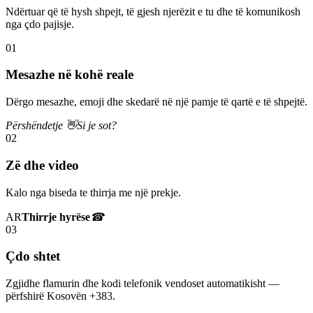
Ndërtuar që të hysh shpejt, të gjesh njerëzit e tu dhe të komunikosh
nga çdo pajisje.
01
Mesazhe në kohë reale
Dërgo mesazhe, emoji dhe skedarë në një pamje të qartë e të shpejtë.
Përshëndetje 👋
Si je sot?
02
Zë dhe video
Kalo nga biseda te thirrja me një prekje.
AR
Thirrje hyrëse
☎
03
Çdo shtet
Zgjidhe flamurin dhe kodi telefonik vendoset automatikisht —
përfshirë Kosovën +383.