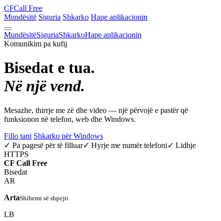
CF
Call Free
Mundësitë
Siguria
Shkarko
Hape aplikacionin
Mundësitë
Siguria
Shkarko
Hape aplikacionin
Komunikim pa kufij
Bisedat e tua.
Në një vend.
Mesazhe, thirrje me zë dhe video — një përvojë e pastër që
funksionon në telefon, web dhe Windows.
Fillo tani
Shkarko për Windows
✓ Pa pagesë për të filluar
✓ Hyrje me numër telefoni
✓ Lidhje
HTTPS
CF
Call Free
Bisedat
AR
Arta
Shihemi së shpejti
LB