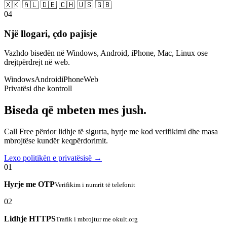
🇽🇰 🇦🇱 🇩🇪 🇨🇭 🇺🇸 🇬🇧
04
Një llogari, çdo pajisje
Vazhdo bisedën në Windows, Android, iPhone, Mac, Linux ose
drejtpërdrejt në web.
Windows
Android
iPhone
Web
Privatësi dhe kontroll
Biseda që mbeten mes jush.
Call Free përdor lidhje të sigurta, hyrje me kod verifikimi dhe masa
mbrojtëse kundër keqpërdorimit.
Lexo politikën e privatësisë →
01
Hyrje me OTP
Verifikim i numrit të telefonit
02
Lidhje HTTPS
Trafik i mbrojtur me okult.org