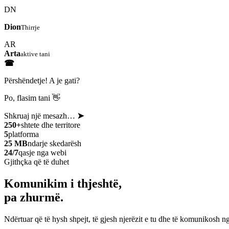
DN
Dion
Thirrje
AR
Arta
aktive tani
☎
Përshëndetje! A je gati?
Po, flasim tani 👋
Shkruaj një mesazh…
➤
250+
shtete dhe territore
5
platforma
25 MB
ndarje skedarësh
24/7
qasje nga webi
Gjithçka që të duhet
Komunikim i thjeshtë,
pa zhurmë.
Ndërtuar që të hysh shpejt, të gjesh njerëzit e tu dhe të komunikosh ng