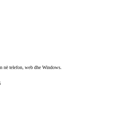
non në telefon, web dhe Windows.
S