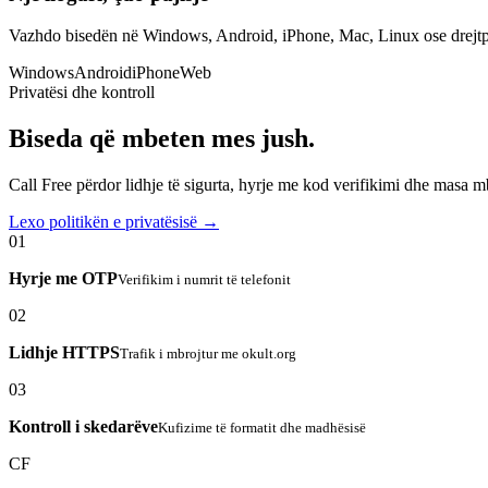
Vazhdo bisedën në Windows, Android, iPhone, Mac, Linux ose drejtp
Windows
Android
iPhone
Web
Privatësi dhe kontroll
Biseda që mbeten mes jush.
Call Free përdor lidhje të sigurta, hyrje me kod verifikimi dhe masa 
Lexo politikën e privatësisë →
01
Hyrje me OTP
Verifikim i numrit të telefonit
02
Lidhje HTTPS
Trafik i mbrojtur me okult.org
03
Kontroll i skedarëve
Kufizime të formatit dhe madhësisë
CF