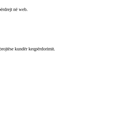
ërdrejt në web.
mbrojtëse kundër keqpërdorimit.