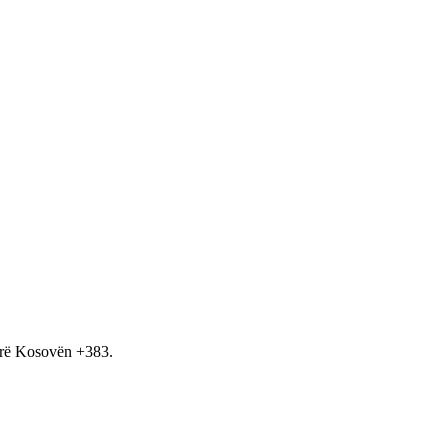
hirë Kosovën +383.