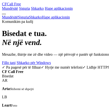
CF
Call Free
Mundësitë
Siguria
Shkarko
Hape aplikacionin
Mundësitë
Siguria
Shkarko
Hape aplikacionin
Komunikim pa kufij
Bisedat e tua.
Në një vend.
Mesazhe, thirrje me zë dhe video — një përvojë e pastër që funksio
Fillo tani
Shkarko për Windows
✓ Pa pagesë për të filluar
✓ Hyrje me numër telefoni
✓ Lidhje HTTP
CF
Call Free
Bisedat
AR
Arta
Shihemi së shpejti
LB
Leart
Foto