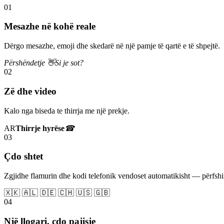
01
Mesazhe në kohë reale
Dërgo mesazhe, emoji dhe skedarë në një pamje të qartë e të shpejtë.
Përshëndetje 👋
Si je sot?
02
Zë dhe video
Kalo nga biseda te thirrja me një prekje.
AR
Thirrje hyrëse
☎
03
Çdo shtet
Zgjidhe flamurin dhe kodi telefonik vendoset automatikisht — përfs
🇽🇰 🇦🇱 🇩🇪 🇨🇭 🇺🇸 🇬🇧
04
Një llogari, çdo pajisje