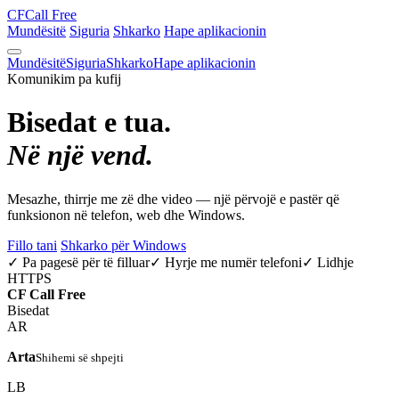
CF
Call Free
Mundësitë
Siguria
Shkarko
Hape aplikacionin
Mundësitë
Siguria
Shkarko
Hape aplikacionin
Komunikim pa kufij
Bisedat e tua.
Në një vend.
Mesazhe, thirrje me zë dhe video — një përvojë e pastër që
funksionon në telefon, web dhe Windows.
Fillo tani
Shkarko për Windows
✓ Pa pagesë për të filluar
✓ Hyrje me numër telefoni
✓ Lidhje
HTTPS
CF
Call Free
Bisedat
AR
Arta
Shihemi së shpejti
LB