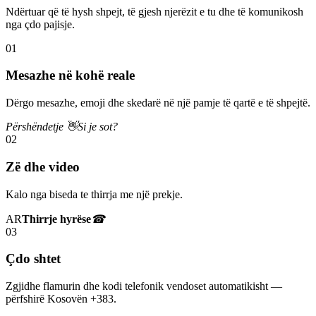
Ndërtuar që të hysh shpejt, të gjesh njerëzit e tu dhe të komunikosh
nga çdo pajisje.
01
Mesazhe në kohë reale
Dërgo mesazhe, emoji dhe skedarë në një pamje të qartë e të shpejtë.
Përshëndetje 👋
Si je sot?
02
Zë dhe video
Kalo nga biseda te thirrja me një prekje.
AR
Thirrje hyrëse
☎
03
Çdo shtet
Zgjidhe flamurin dhe kodi telefonik vendoset automatikisht —
përfshirë Kosovën +383.