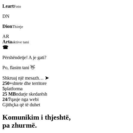
Leart
Foto
DN
Dion
Thirrje
AR
Arta
aktive tani
☎
Përshëndetje! A je gati?
Po, flasim tani 👋
Shkruaj një mesazh…
➤
250+
shtete dhe territore
5
platforma
25 MB
ndarje skedarësh
24/7
qasje nga webi
Gjithçka që të duhet
Komunikim i thjeshtë,
pa zhurmë.