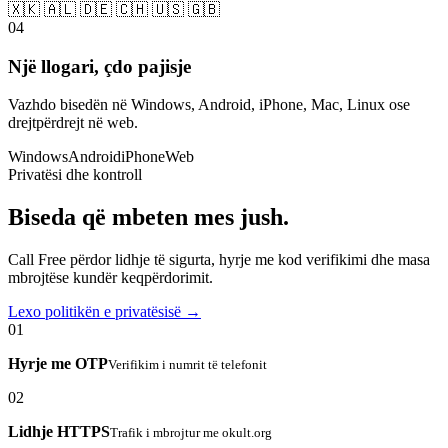
🇽🇰 🇦🇱 🇩🇪 🇨🇭 🇺🇸 🇬🇧
04
Një llogari, çdo pajisje
Vazhdo bisedën në Windows, Android, iPhone, Mac, Linux ose
drejtpërdrejt në web.
Windows
Android
iPhone
Web
Privatësi dhe kontroll
Biseda që mbeten mes jush.
Call Free përdor lidhje të sigurta, hyrje me kod verifikimi dhe masa
mbrojtëse kundër keqpërdorimit.
Lexo politikën e privatësisë →
01
Hyrje me OTP
Verifikim i numrit të telefonit
02
Lidhje HTTPS
Trafik i mbrojtur me okult.org