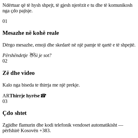
Ndërtuar që të hysh shpejt, të gjesh njerëzit e tu dhe të komunikosh
nga çdo pajisje.
01
Mesazhe në kohë reale
Dërgo mesazhe, emoji dhe skedarë në një pamje të qartë e të shpejtë.
Përshëndetje 👋
Si je sot?
02
Zë dhe video
Kalo nga biseda te thirrja me një prekje.
AR
Thirrje hyrëse
☎
03
Çdo shtet
Zgjidhe flamurin dhe kodi telefonik vendoset automatikisht —
përfshirë Kosovën +383.