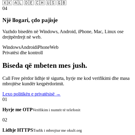
🇽🇰 🇦🇱 🇩🇪 🇨🇭 🇺🇸 🇬🇧
04
Një llogari, çdo pajisje
Vazhdo bisedën në Windows, Android, iPhone, Mac, Linux ose
drejtpërdrejt në web.
Windows
Android
iPhone
Web
Privatësi dhe kontroll
Biseda që mbeten mes jush.
Call Free përdor lidhje të sigurta, hyrje me kod verifikimi dhe masa
mbrojtëse kundër keqpërdorimit.
Lexo politikën e privatësisë →
01
Hyrje me OTP
Verifikim i numrit të telefonit
02
Lidhje HTTPS
Trafik i mbrojtur me okult.org