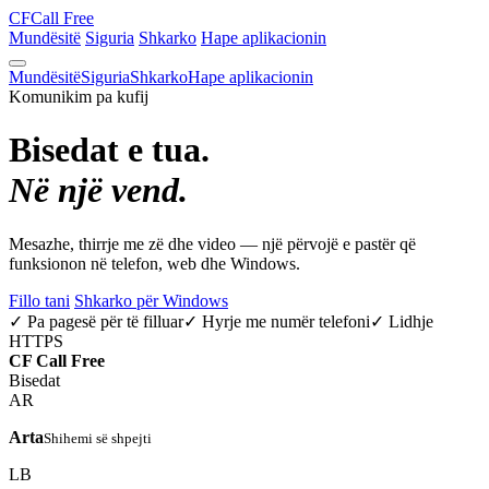
CF
Call Free
Mundësitë
Siguria
Shkarko
Hape aplikacionin
Mundësitë
Siguria
Shkarko
Hape aplikacionin
Komunikim pa kufij
Bisedat e tua.
Në një vend.
Mesazhe, thirrje me zë dhe video — një përvojë e pastër që
funksionon në telefon, web dhe Windows.
Fillo tani
Shkarko për Windows
✓ Pa pagesë për të filluar
✓ Hyrje me numër telefoni
✓ Lidhje
HTTPS
CF
Call Free
Bisedat
AR
Arta
Shihemi së shpejti
LB