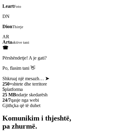
Leart
Foto
DN
Dion
Thirrje
AR
Arta
aktive tani
☎
Përshëndetje! A je gati?
Po, flasim tani 👋
Shkruaj një mesazh…
➤
250+
shtete dhe territore
5
platforma
25 MB
ndarje skedarësh
24/7
qasje nga webi
Gjithçka që të duhet
Komunikim i thjeshtë,
pa zhurmë.