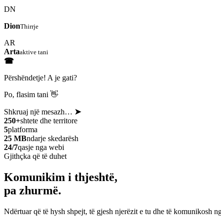
DN
Dion
Thirrje
AR
Arta
aktive tani
☎
Përshëndetje! A je gati?
Po, flasim tani 👋
Shkruaj një mesazh…
➤
250+
shtete dhe territore
5
platforma
25 MB
ndarje skedarësh
24/7
qasje nga webi
Gjithçka që të duhet
Komunikim i thjeshtë,
pa zhurmë.
Ndërtuar që të hysh shpejt, të gjesh njerëzit e tu dhe të komunikosh ng