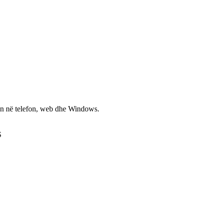
non në telefon, web dhe Windows.
S