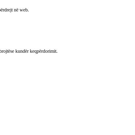
ërdrejt në web.
mbrojtëse kundër keqpërdorimit.