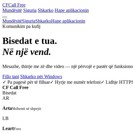
CF
Call Free
Mundësitë
Siguria
Shkarko
Hape aplikacionin
Mundësitë
Siguria
Shkarko
Hape aplikacionin
Komunikim pa kufij
Bisedat e tua.
Në një vend.
Mesazhe, thirrje me zë dhe video — një përvojë e pastër që funksio
Fillo tani
Shkarko për Windows
✓ Pa pagesë për të filluar
✓ Hyrje me numër telefoni
✓ Lidhje HTTP
CF
Call Free
Bisedat
AR
Arta
Shihemi së shpejti
LB
Leart
Foto