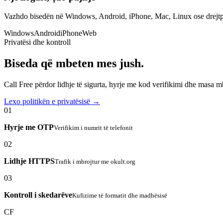
Vazhdo bisedën në Windows, Android, iPhone, Mac, Linux ose drejtp
Windows
Android
iPhone
Web
Privatësi dhe kontroll
Biseda që mbeten mes jush.
Call Free përdor lidhje të sigurta, hyrje me kod verifikimi dhe masa 
Lexo politikën e privatësisë →
01
Hyrje me OTP
Verifikim i numrit të telefonit
02
Lidhje HTTPS
Trafik i mbrojtur me okult.org
03
Kontroll i skedarëve
Kufizime të formatit dhe madhësisë
CF