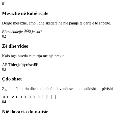
01
Mesazhe në kohë reale
Dërgo mesazhe, emoji dhe skedarë në një pamje të qartë e të shpejtë.
Përshëndetje 👋
Si je sot?
02
Zë dhe video
Kalo nga biseda te thirrja me një prekje.
AR
Thirrje hyrëse
☎
03
Çdo shtet
Zgjidhe flamurin dhe kodi telefonik vendoset automatikisht — përfs
🇽🇰 🇦🇱 🇩🇪 🇨🇭 🇺🇸 🇬🇧
04
Një llogari, çdo pajisje