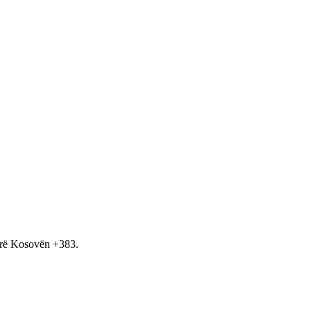
hirë Kosovën +383.