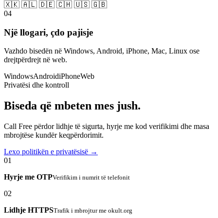
🇽🇰 🇦🇱 🇩🇪 🇨🇭 🇺🇸 🇬🇧
04
Një llogari, çdo pajisje
Vazhdo bisedën në Windows, Android, iPhone, Mac, Linux ose
drejtpërdrejt në web.
Windows
Android
iPhone
Web
Privatësi dhe kontroll
Biseda që mbeten mes jush.
Call Free përdor lidhje të sigurta, hyrje me kod verifikimi dhe masa
mbrojtëse kundër keqpërdorimit.
Lexo politikën e privatësisë →
01
Hyrje me OTP
Verifikim i numrit të telefonit
02
Lidhje HTTPS
Trafik i mbrojtur me okult.org