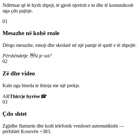
Ndërtuar që të hysh shpejt, të gjesh njerëzit e tu dhe të komunikosh
nga çdo pajisje.
01
Mesazhe në kohë reale
Dërgo mesazhe, emoji dhe skedarë në një pamje të qartë e të shpejtë.
Përshëndetje 👋
Si je sot?
02
Zë dhe video
Kalo nga biseda te thirrja me një prekje.
AR
Thirrje hyrëse
☎
03
Çdo shtet
Zgjidhe flamurin dhe kodi telefonik vendoset automatikisht —
përfshirë Kosovën +383.