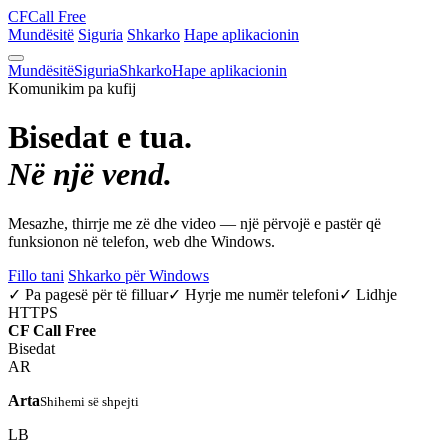
CF
Call Free
Mundësitë
Siguria
Shkarko
Hape aplikacionin
Mundësitë
Siguria
Shkarko
Hape aplikacionin
Komunikim pa kufij
Bisedat e tua.
Në një vend.
Mesazhe, thirrje me zë dhe video — një përvojë e pastër që
funksionon në telefon, web dhe Windows.
Fillo tani
Shkarko për Windows
✓ Pa pagesë për të filluar
✓ Hyrje me numër telefoni
✓ Lidhje
HTTPS
CF
Call Free
Bisedat
AR
Arta
Shihemi së shpejti
LB