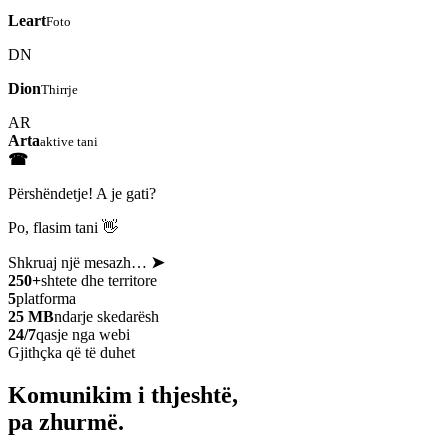
Leart
Foto
DN
Dion
Thirrje
AR
Arta
aktive tani
☎
Përshëndetje! A je gati?
Po, flasim tani 👋
Shkruaj një mesazh…
➤
250+
shtete dhe territore
5
platforma
25 MB
ndarje skedarësh
24/7
qasje nga webi
Gjithçka që të duhet
Komunikim i thjeshtë,
pa zhurmë.