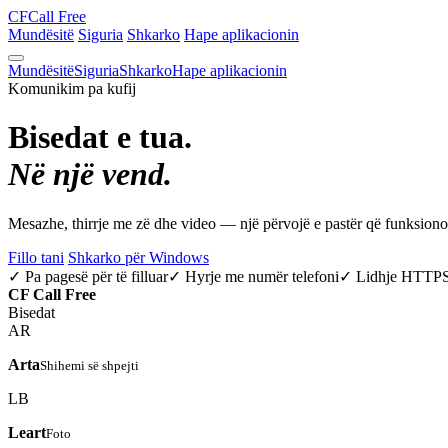
CF
Call Free
Mundësitë
Siguria
Shkarko
Hape aplikacionin
Mundësitë
Siguria
Shkarko
Hape aplikacionin
Komunikim pa kufij
Bisedat e tua.
Në një vend.
Mesazhe, thirrje me zë dhe video — një përvojë e pastër që funksio
Fillo tani
Shkarko për Windows
✓ Pa pagesë për të filluar
✓ Hyrje me numër telefoni
✓ Lidhje HTTP
CF
Call Free
Bisedat
AR
Arta
Shihemi së shpejti
LB
Leart
Foto