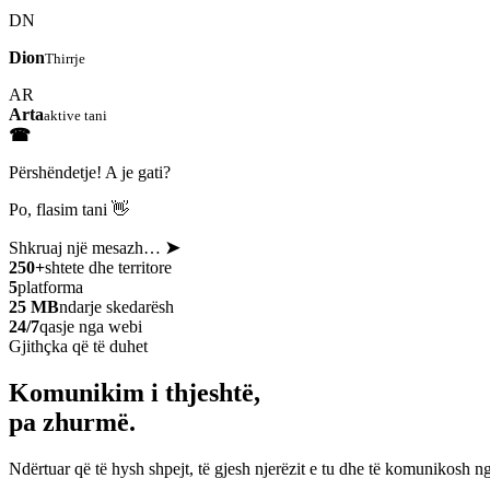
DN
Dion
Thirrje
AR
Arta
aktive tani
☎
Përshëndetje! A je gati?
Po, flasim tani 👋
Shkruaj një mesazh…
➤
250+
shtete dhe territore
5
platforma
25 MB
ndarje skedarësh
24/7
qasje nga webi
Gjithçka që të duhet
Komunikim i thjeshtë,
pa zhurmë.
Ndërtuar që të hysh shpejt, të gjesh njerëzit e tu dhe të komunikosh ng