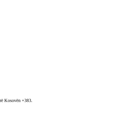
hirë Kosovën +383.