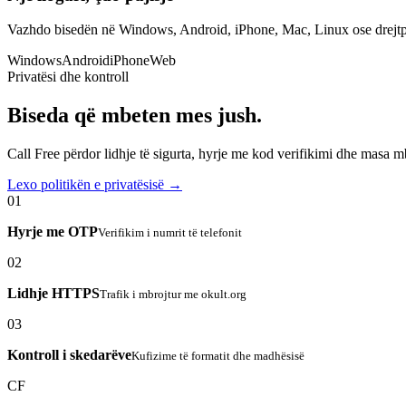
Vazhdo bisedën në Windows, Android, iPhone, Mac, Linux ose drejtp
Windows
Android
iPhone
Web
Privatësi dhe kontroll
Biseda që mbeten mes jush.
Call Free përdor lidhje të sigurta, hyrje me kod verifikimi dhe masa 
Lexo politikën e privatësisë →
01
Hyrje me OTP
Verifikim i numrit të telefonit
02
Lidhje HTTPS
Trafik i mbrojtur me okult.org
03
Kontroll i skedarëve
Kufizime të formatit dhe madhësisë
CF