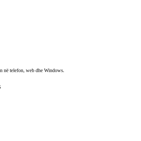
non në telefon, web dhe Windows.
S