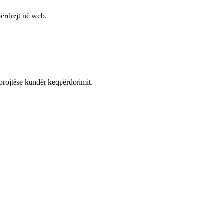
ërdrejt në web.
mbrojtëse kundër keqpërdorimit.