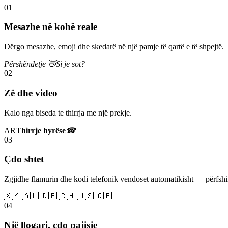
01
Mesazhe në kohë reale
Dërgo mesazhe, emoji dhe skedarë në një pamje të qartë e të shpejtë.
Përshëndetje 👋
Si je sot?
02
Zë dhe video
Kalo nga biseda te thirrja me një prekje.
AR
Thirrje hyrëse
☎
03
Çdo shtet
Zgjidhe flamurin dhe kodi telefonik vendoset automatikisht — përfs
🇽🇰 🇦🇱 🇩🇪 🇨🇭 🇺🇸 🇬🇧
04
Një llogari, çdo pajisje