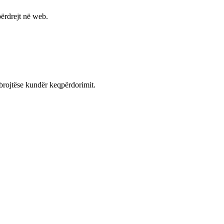
ërdrejt në web.
mbrojtëse kundër keqpërdorimit.