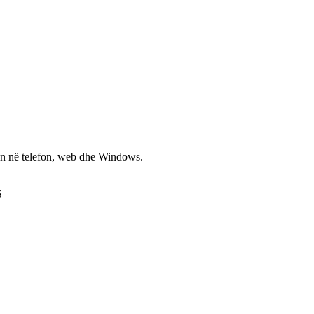
non në telefon, web dhe Windows.
S