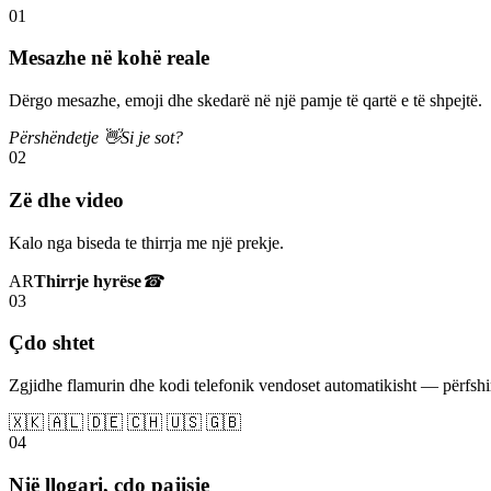
01
Mesazhe në kohë reale
Dërgo mesazhe, emoji dhe skedarë në një pamje të qartë e të shpejtë.
Përshëndetje 👋
Si je sot?
02
Zë dhe video
Kalo nga biseda te thirrja me një prekje.
AR
Thirrje hyrëse
☎
03
Çdo shtet
Zgjidhe flamurin dhe kodi telefonik vendoset automatikisht — përfs
🇽🇰 🇦🇱 🇩🇪 🇨🇭 🇺🇸 🇬🇧
04
Një llogari, çdo pajisje