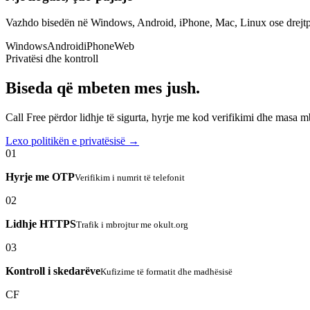
Vazhdo bisedën në Windows, Android, iPhone, Mac, Linux ose drejtp
Windows
Android
iPhone
Web
Privatësi dhe kontroll
Biseda që mbeten mes jush.
Call Free përdor lidhje të sigurta, hyrje me kod verifikimi dhe masa 
Lexo politikën e privatësisë →
01
Hyrje me OTP
Verifikim i numrit të telefonit
02
Lidhje HTTPS
Trafik i mbrojtur me okult.org
03
Kontroll i skedarëve
Kufizime të formatit dhe madhësisë
CF