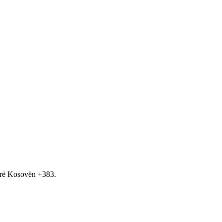
hirë Kosovën +383.