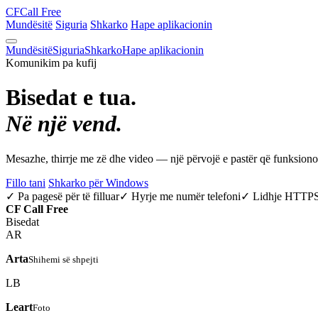
CF
Call Free
Mundësitë
Siguria
Shkarko
Hape aplikacionin
Mundësitë
Siguria
Shkarko
Hape aplikacionin
Komunikim pa kufij
Bisedat e tua.
Në një vend.
Mesazhe, thirrje me zë dhe video — një përvojë e pastër që funksio
Fillo tani
Shkarko për Windows
✓ Pa pagesë për të filluar
✓ Hyrje me numër telefoni
✓ Lidhje HTTP
CF
Call Free
Bisedat
AR
Arta
Shihemi së shpejti
LB
Leart
Foto