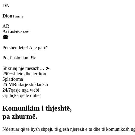
DN
Dion
Thirrje
AR
Arta
aktive tani
☎
Përshëndetje! A je gati?
Po, flasim tani 👋
Shkruaj një mesazh…
➤
250+
shtete dhe territore
5
platforma
25 MB
ndarje skedarësh
24/7
qasje nga webi
Gjithçka që të duhet
Komunikim i thjeshtë,
pa zhurmë.
Ndërtuar që të hysh shpejt, të gjesh njerëzit e tu dhe të komunikosh ng