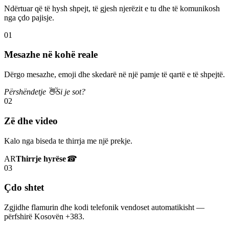
Ndërtuar që të hysh shpejt, të gjesh njerëzit e tu dhe të komunikosh
nga çdo pajisje.
01
Mesazhe në kohë reale
Dërgo mesazhe, emoji dhe skedarë në një pamje të qartë e të shpejtë.
Përshëndetje 👋
Si je sot?
02
Zë dhe video
Kalo nga biseda te thirrja me një prekje.
AR
Thirrje hyrëse
☎
03
Çdo shtet
Zgjidhe flamurin dhe kodi telefonik vendoset automatikisht —
përfshirë Kosovën +383.