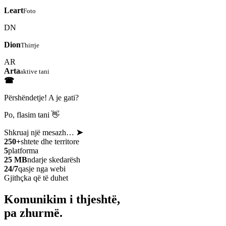
Leart
Foto
DN
Dion
Thirrje
AR
Arta
aktive tani
☎
Përshëndetje! A je gati?
Po, flasim tani 👋
Shkruaj një mesazh…
➤
250+
shtete dhe territore
5
platforma
25 MB
ndarje skedarësh
24/7
qasje nga webi
Gjithçka që të duhet
Komunikim i thjeshtë,
pa zhurmë.