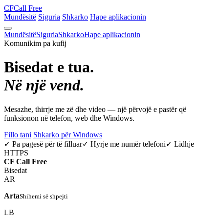
CF
Call Free
Mundësitë
Siguria
Shkarko
Hape aplikacionin
Mundësitë
Siguria
Shkarko
Hape aplikacionin
Komunikim pa kufij
Bisedat e tua.
Në një vend.
Mesazhe, thirrje me zë dhe video — një përvojë e pastër që
funksionon në telefon, web dhe Windows.
Fillo tani
Shkarko për Windows
✓ Pa pagesë për të filluar
✓ Hyrje me numër telefoni
✓ Lidhje
HTTPS
CF
Call Free
Bisedat
AR
Arta
Shihemi së shpejti
LB