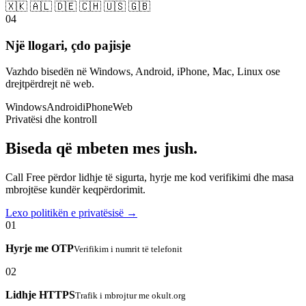
🇽🇰 🇦🇱 🇩🇪 🇨🇭 🇺🇸 🇬🇧
04
Një llogari, çdo pajisje
Vazhdo bisedën në Windows, Android, iPhone, Mac, Linux ose
drejtpërdrejt në web.
Windows
Android
iPhone
Web
Privatësi dhe kontroll
Biseda që mbeten mes jush.
Call Free përdor lidhje të sigurta, hyrje me kod verifikimi dhe masa
mbrojtëse kundër keqpërdorimit.
Lexo politikën e privatësisë →
01
Hyrje me OTP
Verifikim i numrit të telefonit
02
Lidhje HTTPS
Trafik i mbrojtur me okult.org