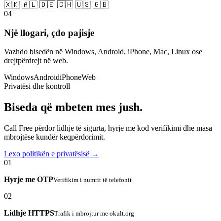
🇽🇰 🇦🇱 🇩🇪 🇨🇭 🇺🇸 🇬🇧
04
Një llogari, çdo pajisje
Vazhdo bisedën në Windows, Android, iPhone, Mac, Linux ose
drejtpërdrejt në web.
Windows
Android
iPhone
Web
Privatësi dhe kontroll
Biseda që mbeten mes jush.
Call Free përdor lidhje të sigurta, hyrje me kod verifikimi dhe masa
mbrojtëse kundër keqpërdorimit.
Lexo politikën e privatësisë →
01
Hyrje me OTP
Verifikim i numrit të telefonit
02
Lidhje HTTPS
Trafik i mbrojtur me okult.org