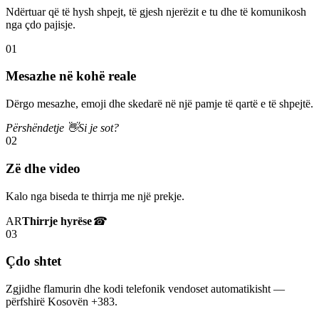
Ndërtuar që të hysh shpejt, të gjesh njerëzit e tu dhe të komunikosh
nga çdo pajisje.
01
Mesazhe në kohë reale
Dërgo mesazhe, emoji dhe skedarë në një pamje të qartë e të shpejtë.
Përshëndetje 👋
Si je sot?
02
Zë dhe video
Kalo nga biseda te thirrja me një prekje.
AR
Thirrje hyrëse
☎
03
Çdo shtet
Zgjidhe flamurin dhe kodi telefonik vendoset automatikisht —
përfshirë Kosovën +383.