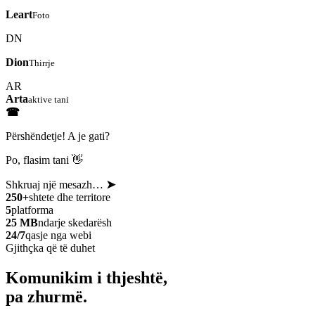
Leart
Foto
DN
Dion
Thirrje
AR
Arta
aktive tani
☎
Përshëndetje! A je gati?
Po, flasim tani 👋
Shkruaj një mesazh…
➤
250+
shtete dhe territore
5
platforma
25 MB
ndarje skedarësh
24/7
qasje nga webi
Gjithçka që të duhet
Komunikim i thjeshtë,
pa zhurmë.