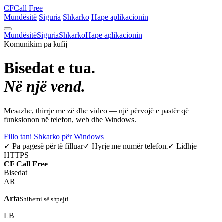
CF
Call Free
Mundësitë
Siguria
Shkarko
Hape aplikacionin
Mundësitë
Siguria
Shkarko
Hape aplikacionin
Komunikim pa kufij
Bisedat e tua.
Në një vend.
Mesazhe, thirrje me zë dhe video — një përvojë e pastër që
funksionon në telefon, web dhe Windows.
Fillo tani
Shkarko për Windows
✓ Pa pagesë për të filluar
✓ Hyrje me numër telefoni
✓ Lidhje
HTTPS
CF
Call Free
Bisedat
AR
Arta
Shihemi së shpejti
LB