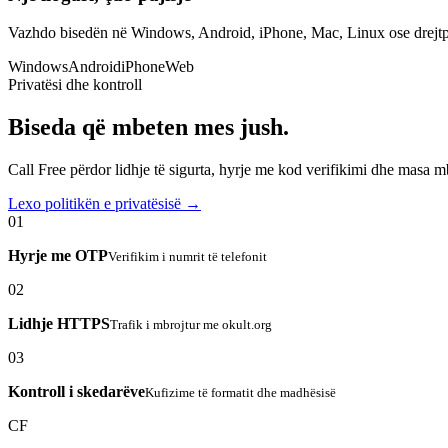
Vazhdo bisedën në Windows, Android, iPhone, Mac, Linux ose drejtp
Windows
Android
iPhone
Web
Privatësi dhe kontroll
Biseda që mbeten mes jush.
Call Free përdor lidhje të sigurta, hyrje me kod verifikimi dhe masa 
Lexo politikën e privatësisë →
01
Hyrje me OTP
Verifikim i numrit të telefonit
02
Lidhje HTTPS
Trafik i mbrojtur me okult.org
03
Kontroll i skedarëve
Kufizime të formatit dhe madhësisë
CF