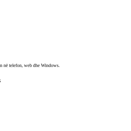
non në telefon, web dhe Windows.
S