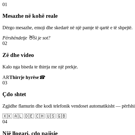
01
Mesazhe në kohë reale
Dërgo mesazhe, emoji dhe skedarë në një pamje të qartë e të shpejtë.
Përshëndetje 👋
Si je sot?
02
Zë dhe video
Kalo nga biseda te thirrja me një prekje.
AR
Thirrje hyrëse
☎
03
Çdo shtet
Zgjidhe flamurin dhe kodi telefonik vendoset automatikisht — përfs
🇽🇰 🇦🇱 🇩🇪 🇨🇭 🇺🇸 🇬🇧
04
Një llogari, çdo pajisje