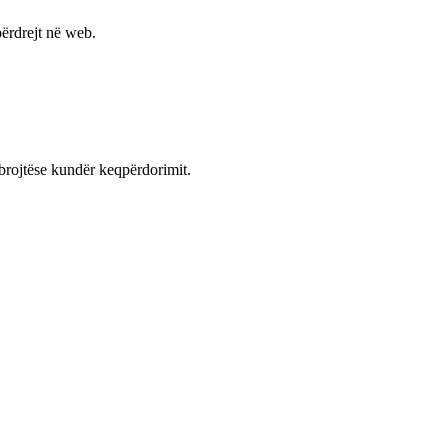
ërdrejt në web.
mbrojtëse kundër keqpërdorimit.