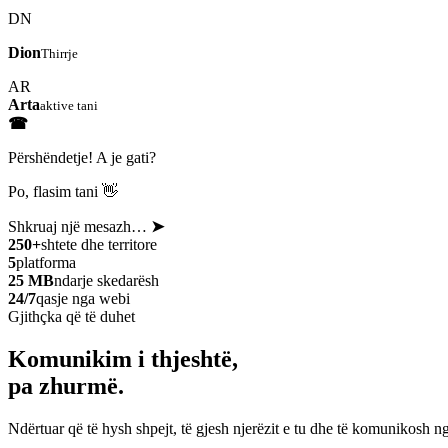
DN
Dion
Thirrje
AR
Arta
aktive tani
☎
Përshëndetje! A je gati?
Po, flasim tani 👋
Shkruaj një mesazh…
➤
250+
shtete dhe territore
5
platforma
25 MB
ndarje skedarësh
24/7
qasje nga webi
Gjithçka që të duhet
Komunikim i thjeshtë,
pa zhurmë.
Ndërtuar që të hysh shpejt, të gjesh njerëzit e tu dhe të komunikosh ng