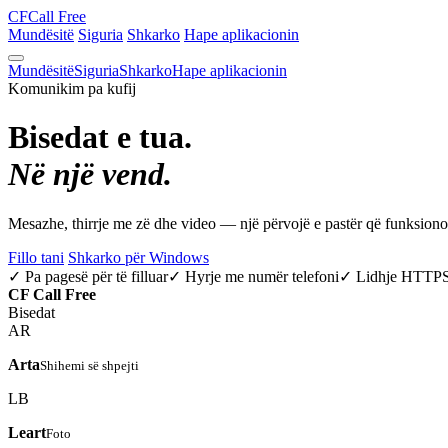
CF
Call Free
Mundësitë
Siguria
Shkarko
Hape aplikacionin
Mundësitë
Siguria
Shkarko
Hape aplikacionin
Komunikim pa kufij
Bisedat e tua.
Në një vend.
Mesazhe, thirrje me zë dhe video — një përvojë e pastër që funksio
Fillo tani
Shkarko për Windows
✓ Pa pagesë për të filluar
✓ Hyrje me numër telefoni
✓ Lidhje HTTP
CF
Call Free
Bisedat
AR
Arta
Shihemi së shpejti
LB
Leart
Foto