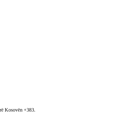
hirë Kosovën +383.