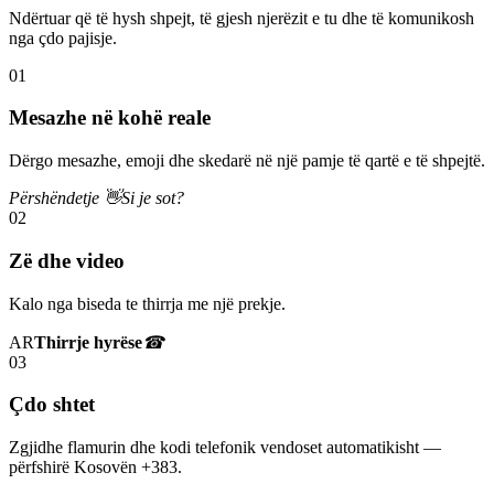
Ndërtuar që të hysh shpejt, të gjesh njerëzit e tu dhe të komunikosh
nga çdo pajisje.
01
Mesazhe në kohë reale
Dërgo mesazhe, emoji dhe skedarë në një pamje të qartë e të shpejtë.
Përshëndetje 👋
Si je sot?
02
Zë dhe video
Kalo nga biseda te thirrja me një prekje.
AR
Thirrje hyrëse
☎
03
Çdo shtet
Zgjidhe flamurin dhe kodi telefonik vendoset automatikisht —
përfshirë Kosovën +383.