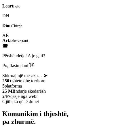
Leart
Foto
DN
Dion
Thirrje
AR
Arta
aktive tani
☎
Përshëndetje! A je gati?
Po, flasim tani 👋
Shkruaj një mesazh…
➤
250+
shtete dhe territore
5
platforma
25 MB
ndarje skedarësh
24/7
qasje nga webi
Gjithçka që të duhet
Komunikim i thjeshtë,
pa zhurmë.