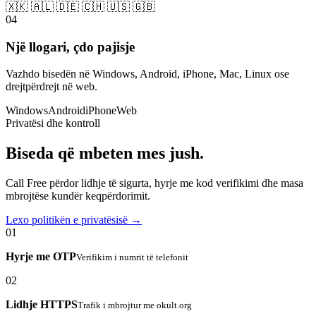
🇽🇰 🇦🇱 🇩🇪 🇨🇭 🇺🇸 🇬🇧
04
Një llogari, çdo pajisje
Vazhdo bisedën në Windows, Android, iPhone, Mac, Linux ose
drejtpërdrejt në web.
Windows
Android
iPhone
Web
Privatësi dhe kontroll
Biseda që mbeten mes jush.
Call Free përdor lidhje të sigurta, hyrje me kod verifikimi dhe masa
mbrojtëse kundër keqpërdorimit.
Lexo politikën e privatësisë →
01
Hyrje me OTP
Verifikim i numrit të telefonit
02
Lidhje HTTPS
Trafik i mbrojtur me okult.org