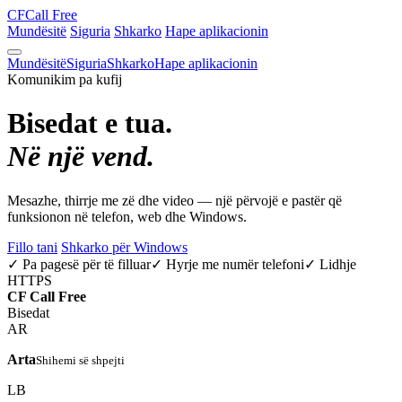
CF
Call Free
Mundësitë
Siguria
Shkarko
Hape aplikacionin
Mundësitë
Siguria
Shkarko
Hape aplikacionin
Komunikim pa kufij
Bisedat e tua.
Në një vend.
Mesazhe, thirrje me zë dhe video — një përvojë e pastër që
funksionon në telefon, web dhe Windows.
Fillo tani
Shkarko për Windows
✓ Pa pagesë për të filluar
✓ Hyrje me numër telefoni
✓ Lidhje
HTTPS
CF
Call Free
Bisedat
AR
Arta
Shihemi së shpejti
LB