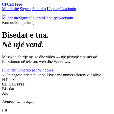
CF
Call Free
Mundësitë
Siguria
Shkarko
Hape aplikacionin
Mundësitë
Siguria
Shkarko
Hape aplikacionin
Komunikim pa kufij
Bisedat e tua.
Në një vend.
Mesazhe, thirrje me zë dhe video — një përvojë e pastër që
funksionon në telefon, web dhe Windows.
Fillo tani
Shkarko për Windows
✓ Pa pagesë për të filluar
✓ Hyrje me numër telefoni
✓ Lidhje
HTTPS
CF
Call Free
Bisedat
AR
Arta
Shihemi së shpejti
LB