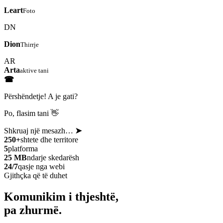
Leart
Foto
DN
Dion
Thirrje
AR
Arta
aktive tani
☎
Përshëndetje! A je gati?
Po, flasim tani 👋
Shkruaj një mesazh…
➤
250+
shtete dhe territore
5
platforma
25 MB
ndarje skedarësh
24/7
qasje nga webi
Gjithçka që të duhet
Komunikim i thjeshtë,
pa zhurmë.