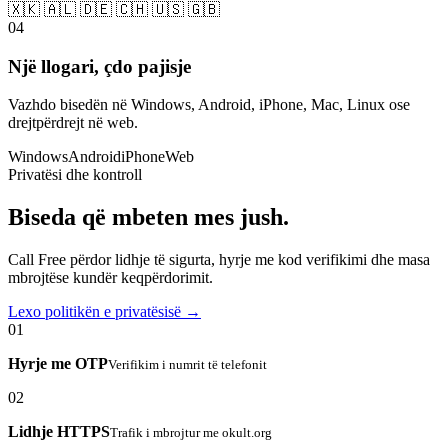
🇽🇰 🇦🇱 🇩🇪 🇨🇭 🇺🇸 🇬🇧
04
Një llogari, çdo pajisje
Vazhdo bisedën në Windows, Android, iPhone, Mac, Linux ose
drejtpërdrejt në web.
Windows
Android
iPhone
Web
Privatësi dhe kontroll
Biseda që mbeten mes jush.
Call Free përdor lidhje të sigurta, hyrje me kod verifikimi dhe masa
mbrojtëse kundër keqpërdorimit.
Lexo politikën e privatësisë →
01
Hyrje me OTP
Verifikim i numrit të telefonit
02
Lidhje HTTPS
Trafik i mbrojtur me okult.org