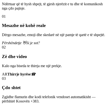
Ndërtuar që të hysh shpejt, të gjesh njerëzit e tu dhe të komunikosh
nga çdo pajisje.
01
Mesazhe në kohë reale
Dërgo mesazhe, emoji dhe skedarë në një pamje të qartë e të shpejtë.
Përshëndetje 👋
Si je sot?
02
Zë dhe video
Kalo nga biseda te thirrja me një prekje.
AR
Thirrje hyrëse
☎
03
Çdo shtet
Zgjidhe flamurin dhe kodi telefonik vendoset automatikisht —
përfshirë Kosovën +383.