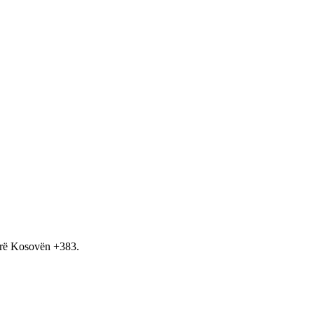
hirë Kosovën +383.