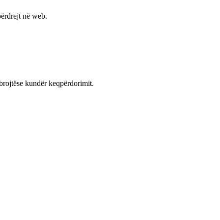
ërdrejt në web.
mbrojtëse kundër keqpërdorimit.