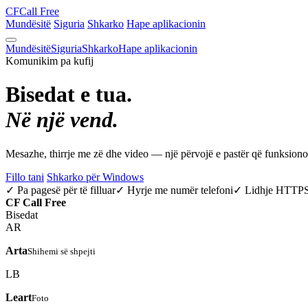
CF
Call Free
Mundësitë
Siguria
Shkarko
Hape aplikacionin
Mundësitë
Siguria
Shkarko
Hape aplikacionin
Komunikim pa kufij
Bisedat e tua.
Në një vend.
Mesazhe, thirrje me zë dhe video — një përvojë e pastër që funksio
Fillo tani
Shkarko për Windows
✓ Pa pagesë për të filluar
✓ Hyrje me numër telefoni
✓ Lidhje HTTP
CF
Call Free
Bisedat
AR
Arta
Shihemi së shpejti
LB
Leart
Foto