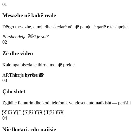
01
Mesazhe në kohë reale
Dërgo mesazhe, emoji dhe skedarë në një pamje të qartë e të shpejtë.
Përshëndetje 👋
Si je sot?
02
Zë dhe video
Kalo nga biseda te thirrja me një prekje.
AR
Thirrje hyrëse
☎
03
Çdo shtet
Zgjidhe flamurin dhe kodi telefonik vendoset automatikisht — përfs
🇽🇰 🇦🇱 🇩🇪 🇨🇭 🇺🇸 🇬🇧
04
Një llogari, çdo pajisje