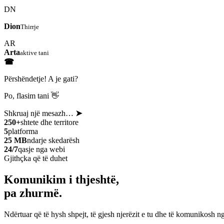
DN
Dion
Thirrje
AR
Arta
aktive tani
☎
Përshëndetje! A je gati?
Po, flasim tani 👋
Shkruaj një mesazh…
➤
250+
shtete dhe territore
5
platforma
25 MB
ndarje skedarësh
24/7
qasje nga webi
Gjithçka që të duhet
Komunikim i thjeshtë,
pa zhurmë.
Ndërtuar që të hysh shpejt, të gjesh njerëzit e tu dhe të komunikosh ng