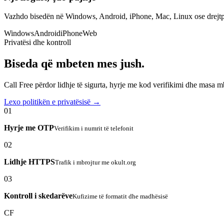
Vazhdo bisedën në Windows, Android, iPhone, Mac, Linux ose drejtp
Windows
Android
iPhone
Web
Privatësi dhe kontroll
Biseda që mbeten mes jush.
Call Free përdor lidhje të sigurta, hyrje me kod verifikimi dhe masa 
Lexo politikën e privatësisë →
01
Hyrje me OTP
Verifikim i numrit të telefonit
02
Lidhje HTTPS
Trafik i mbrojtur me okult.org
03
Kontroll i skedarëve
Kufizime të formatit dhe madhësisë
CF