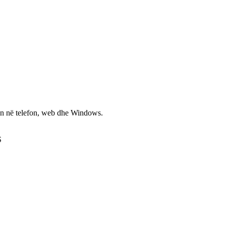
non në telefon, web dhe Windows.
S