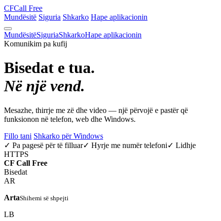
CF
Call Free
Mundësitë
Siguria
Shkarko
Hape aplikacionin
Mundësitë
Siguria
Shkarko
Hape aplikacionin
Komunikim pa kufij
Bisedat e tua.
Në një vend.
Mesazhe, thirrje me zë dhe video — një përvojë e pastër që
funksionon në telefon, web dhe Windows.
Fillo tani
Shkarko për Windows
✓ Pa pagesë për të filluar
✓ Hyrje me numër telefoni
✓ Lidhje
HTTPS
CF
Call Free
Bisedat
AR
Arta
Shihemi së shpejti
LB