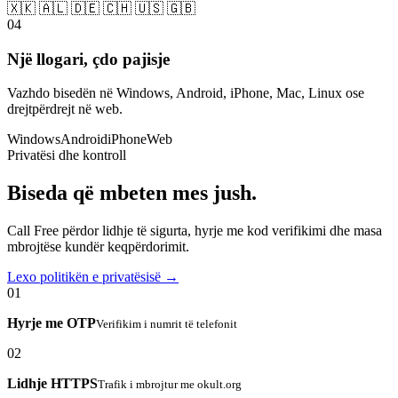
🇽🇰 🇦🇱 🇩🇪 🇨🇭 🇺🇸 🇬🇧
04
Një llogari, çdo pajisje
Vazhdo bisedën në Windows, Android, iPhone, Mac, Linux ose
drejtpërdrejt në web.
Windows
Android
iPhone
Web
Privatësi dhe kontroll
Biseda që mbeten mes jush.
Call Free përdor lidhje të sigurta, hyrje me kod verifikimi dhe masa
mbrojtëse kundër keqpërdorimit.
Lexo politikën e privatësisë →
01
Hyrje me OTP
Verifikim i numrit të telefonit
02
Lidhje HTTPS
Trafik i mbrojtur me okult.org