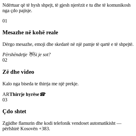
Ndërtuar që të hysh shpejt, të gjesh njerëzit e tu dhe të komunikosh
nga çdo pajisje.
01
Mesazhe në kohë reale
Dërgo mesazhe, emoji dhe skedarë në një pamje të qartë e të shpejtë.
Përshëndetje 👋
Si je sot?
02
Zë dhe video
Kalo nga biseda te thirrja me një prekje.
AR
Thirrje hyrëse
☎
03
Çdo shtet
Zgjidhe flamurin dhe kodi telefonik vendoset automatikisht —
përfshirë Kosovën +383.