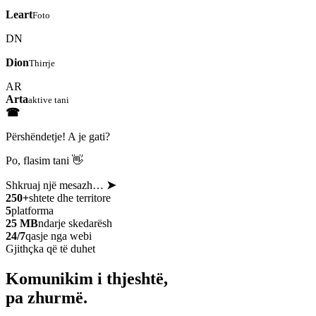
Leart
Foto
DN
Dion
Thirrje
AR
Arta
aktive tani
☎
Përshëndetje! A je gati?
Po, flasim tani 👋
Shkruaj një mesazh…
➤
250+
shtete dhe territore
5
platforma
25 MB
ndarje skedarësh
24/7
qasje nga webi
Gjithçka që të duhet
Komunikim i thjeshtë,
pa zhurmë.