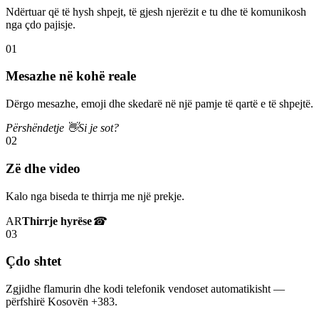
Ndërtuar që të hysh shpejt, të gjesh njerëzit e tu dhe të komunikosh
nga çdo pajisje.
01
Mesazhe në kohë reale
Dërgo mesazhe, emoji dhe skedarë në një pamje të qartë e të shpejtë.
Përshëndetje 👋
Si je sot?
02
Zë dhe video
Kalo nga biseda te thirrja me një prekje.
AR
Thirrje hyrëse
☎
03
Çdo shtet
Zgjidhe flamurin dhe kodi telefonik vendoset automatikisht —
përfshirë Kosovën +383.