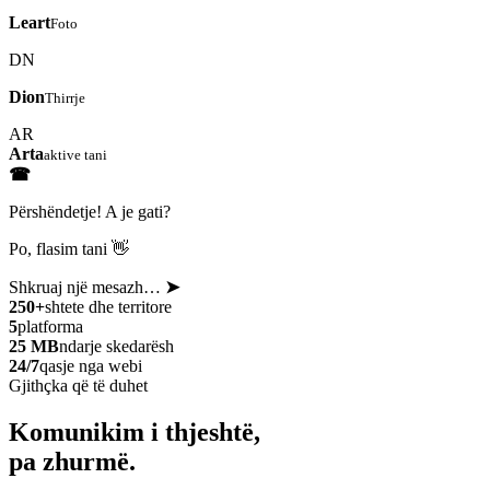
Leart
Foto
DN
Dion
Thirrje
AR
Arta
aktive tani
☎
Përshëndetje! A je gati?
Po, flasim tani 👋
Shkruaj një mesazh…
➤
250+
shtete dhe territore
5
platforma
25 MB
ndarje skedarësh
24/7
qasje nga webi
Gjithçka që të duhet
Komunikim i thjeshtë,
pa zhurmë.