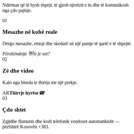
Ndërtuar që të hysh shpejt, të gjesh njerëzit e tu dhe të komunikosh
nga çdo pajisje.
01
Mesazhe në kohë reale
Dërgo mesazhe, emoji dhe skedarë në një pamje të qartë e të shpejtë.
Përshëndetje 👋
Si je sot?
02
Zë dhe video
Kalo nga biseda te thirrja me një prekje.
AR
Thirrje hyrëse
☎
03
Çdo shtet
Zgjidhe flamurin dhe kodi telefonik vendoset automatikisht —
përfshirë Kosovën +383.