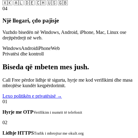
🇽🇰 🇦🇱 🇩🇪 🇨🇭 🇺🇸 🇬🇧
04
Një llogari, çdo pajisje
Vazhdo bisedën në Windows, Android, iPhone, Mac, Linux ose
drejtpërdrejt në web.
Windows
Android
iPhone
Web
Privatësi dhe kontroll
Biseda që mbeten mes jush.
Call Free përdor lidhje të sigurta, hyrje me kod verifikimi dhe masa
mbrojtëse kundër keqpërdorimit.
Lexo politikën e privatësisë →
01
Hyrje me OTP
Verifikim i numrit të telefonit
02
Lidhje HTTPS
Trafik i mbrojtur me okult.org