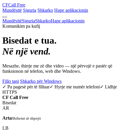
CF
Call Free
Mundësitë
Siguria
Shkarko
Hape aplikacionin
Mundësitë
Siguria
Shkarko
Hape aplikacionin
Komunikim pa kufij
Bisedat e tua.
Në një vend.
Mesazhe, thirrje me zë dhe video — një përvojë e pastër që
funksionon në telefon, web dhe Windows.
Fillo tani
Shkarko për Windows
✓ Pa pagesë për të filluar
✓ Hyrje me numër telefoni
✓ Lidhje
HTTPS
CF
Call Free
Bisedat
AR
Arta
Shihemi së shpejti
LB