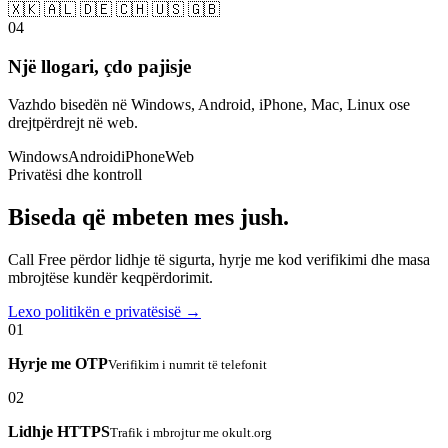
🇽🇰 🇦🇱 🇩🇪 🇨🇭 🇺🇸 🇬🇧
04
Një llogari, çdo pajisje
Vazhdo bisedën në Windows, Android, iPhone, Mac, Linux ose
drejtpërdrejt në web.
Windows
Android
iPhone
Web
Privatësi dhe kontroll
Biseda që mbeten mes jush.
Call Free përdor lidhje të sigurta, hyrje me kod verifikimi dhe masa
mbrojtëse kundër keqpërdorimit.
Lexo politikën e privatësisë →
01
Hyrje me OTP
Verifikim i numrit të telefonit
02
Lidhje HTTPS
Trafik i mbrojtur me okult.org