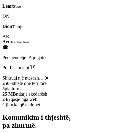
Leart
Foto
DN
Dion
Thirrje
AR
Arta
aktive tani
☎
Përshëndetje! A je gati?
Po, flasim tani 👋
Shkruaj një mesazh…
➤
250+
shtete dhe territore
5
platforma
25 MB
ndarje skedarësh
24/7
qasje nga webi
Gjithçka që të duhet
Komunikim i thjeshtë,
pa zhurmë.