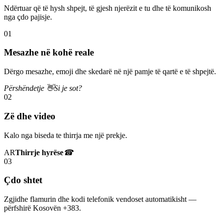
Ndërtuar që të hysh shpejt, të gjesh njerëzit e tu dhe të komunikosh
nga çdo pajisje.
01
Mesazhe në kohë reale
Dërgo mesazhe, emoji dhe skedarë në një pamje të qartë e të shpejtë.
Përshëndetje 👋
Si je sot?
02
Zë dhe video
Kalo nga biseda te thirrja me një prekje.
AR
Thirrje hyrëse
☎
03
Çdo shtet
Zgjidhe flamurin dhe kodi telefonik vendoset automatikisht —
përfshirë Kosovën +383.