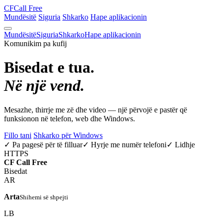
CF
Call Free
Mundësitë
Siguria
Shkarko
Hape aplikacionin
Mundësitë
Siguria
Shkarko
Hape aplikacionin
Komunikim pa kufij
Bisedat e tua.
Në një vend.
Mesazhe, thirrje me zë dhe video — një përvojë e pastër që
funksionon në telefon, web dhe Windows.
Fillo tani
Shkarko për Windows
✓ Pa pagesë për të filluar
✓ Hyrje me numër telefoni
✓ Lidhje
HTTPS
CF
Call Free
Bisedat
AR
Arta
Shihemi së shpejti
LB