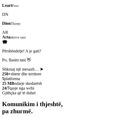
Leart
Foto
DN
Dion
Thirrje
AR
Arta
aktive tani
☎
Përshëndetje! A je gati?
Po, flasim tani 👋
Shkruaj një mesazh…
➤
250+
shtete dhe territore
5
platforma
25 MB
ndarje skedarësh
24/7
qasje nga webi
Gjithçka që të duhet
Komunikim i thjeshtë,
pa zhurmë.