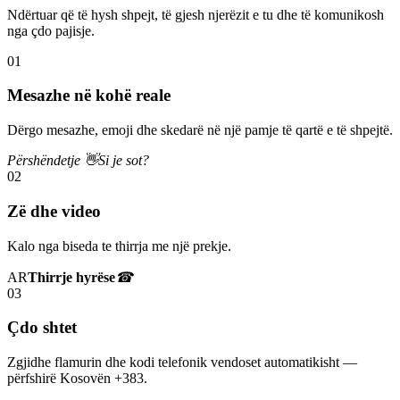
Ndërtuar që të hysh shpejt, të gjesh njerëzit e tu dhe të komunikosh
nga çdo pajisje.
01
Mesazhe në kohë reale
Dërgo mesazhe, emoji dhe skedarë në një pamje të qartë e të shpejtë.
Përshëndetje 👋
Si je sot?
02
Zë dhe video
Kalo nga biseda te thirrja me një prekje.
AR
Thirrje hyrëse
☎
03
Çdo shtet
Zgjidhe flamurin dhe kodi telefonik vendoset automatikisht —
përfshirë Kosovën +383.