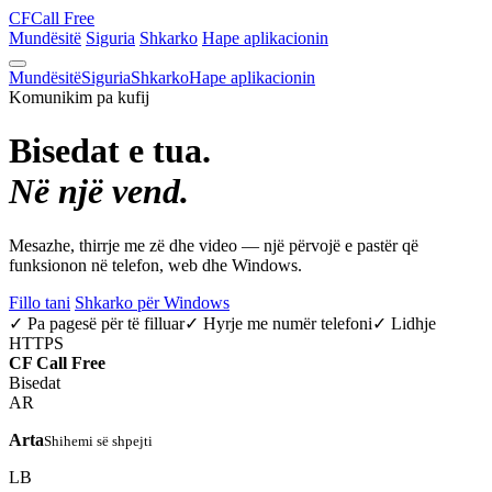
CF
Call Free
Mundësitë
Siguria
Shkarko
Hape aplikacionin
Mundësitë
Siguria
Shkarko
Hape aplikacionin
Komunikim pa kufij
Bisedat e tua.
Në një vend.
Mesazhe, thirrje me zë dhe video — një përvojë e pastër që
funksionon në telefon, web dhe Windows.
Fillo tani
Shkarko për Windows
✓ Pa pagesë për të filluar
✓ Hyrje me numër telefoni
✓ Lidhje
HTTPS
CF
Call Free
Bisedat
AR
Arta
Shihemi së shpejti
LB