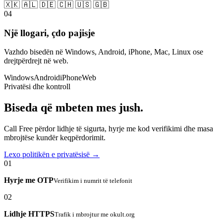
🇽🇰 🇦🇱 🇩🇪 🇨🇭 🇺🇸 🇬🇧
04
Një llogari, çdo pajisje
Vazhdo bisedën në Windows, Android, iPhone, Mac, Linux ose
drejtpërdrejt në web.
Windows
Android
iPhone
Web
Privatësi dhe kontroll
Biseda që mbeten mes jush.
Call Free përdor lidhje të sigurta, hyrje me kod verifikimi dhe masa
mbrojtëse kundër keqpërdorimit.
Lexo politikën e privatësisë →
01
Hyrje me OTP
Verifikim i numrit të telefonit
02
Lidhje HTTPS
Trafik i mbrojtur me okult.org