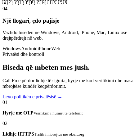
🇽🇰 🇦🇱 🇩🇪 🇨🇭 🇺🇸 🇬🇧
04
Një llogari, çdo pajisje
Vazhdo bisedën në Windows, Android, iPhone, Mac, Linux ose
drejtpërdrejt në web.
Windows
Android
iPhone
Web
Privatësi dhe kontroll
Biseda që mbeten mes jush.
Call Free përdor lidhje të sigurta, hyrje me kod verifikimi dhe masa
mbrojtëse kundër keqpërdorimit.
Lexo politikën e privatësisë →
01
Hyrje me OTP
Verifikim i numrit të telefonit
02
Lidhje HTTPS
Trafik i mbrojtur me okult.org