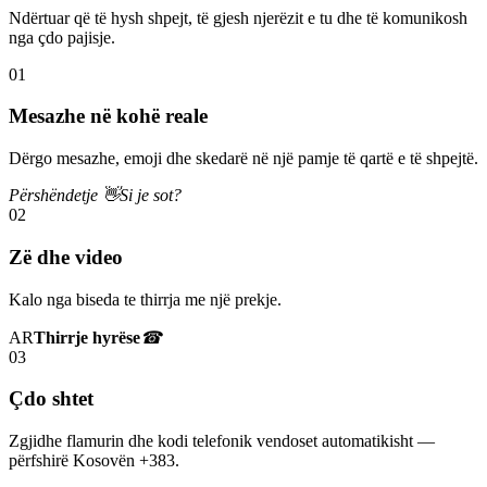
Ndërtuar që të hysh shpejt, të gjesh njerëzit e tu dhe të komunikosh
nga çdo pajisje.
01
Mesazhe në kohë reale
Dërgo mesazhe, emoji dhe skedarë në një pamje të qartë e të shpejtë.
Përshëndetje 👋
Si je sot?
02
Zë dhe video
Kalo nga biseda te thirrja me një prekje.
AR
Thirrje hyrëse
☎
03
Çdo shtet
Zgjidhe flamurin dhe kodi telefonik vendoset automatikisht —
përfshirë Kosovën +383.