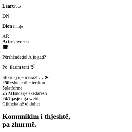
Leart
Foto
DN
Dion
Thirrje
AR
Arta
aktive tani
☎
Përshëndetje! A je gati?
Po, flasim tani 👋
Shkruaj një mesazh…
➤
250+
shtete dhe territore
5
platforma
25 MB
ndarje skedarësh
24/7
qasje nga webi
Gjithçka që të duhet
Komunikim i thjeshtë,
pa zhurmë.