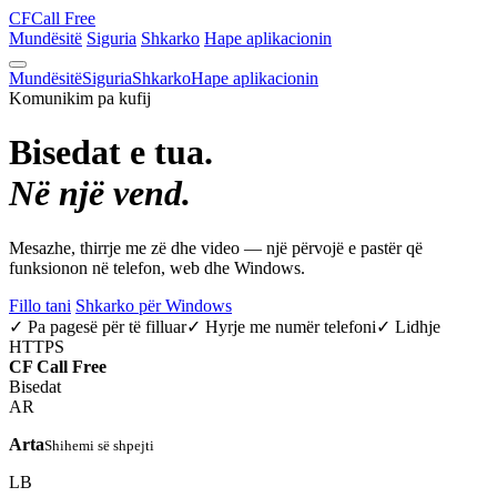
CF
Call Free
Mundësitë
Siguria
Shkarko
Hape aplikacionin
Mundësitë
Siguria
Shkarko
Hape aplikacionin
Komunikim pa kufij
Bisedat e tua.
Në një vend.
Mesazhe, thirrje me zë dhe video — një përvojë e pastër që
funksionon në telefon, web dhe Windows.
Fillo tani
Shkarko për Windows
✓ Pa pagesë për të filluar
✓ Hyrje me numër telefoni
✓ Lidhje
HTTPS
CF
Call Free
Bisedat
AR
Arta
Shihemi së shpejti
LB