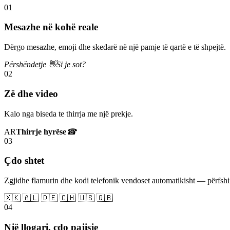
01
Mesazhe në kohë reale
Dërgo mesazhe, emoji dhe skedarë në një pamje të qartë e të shpejtë.
Përshëndetje 👋
Si je sot?
02
Zë dhe video
Kalo nga biseda te thirrja me një prekje.
AR
Thirrje hyrëse
☎
03
Çdo shtet
Zgjidhe flamurin dhe kodi telefonik vendoset automatikisht — përfs
🇽🇰 🇦🇱 🇩🇪 🇨🇭 🇺🇸 🇬🇧
04
Një llogari, çdo pajisje