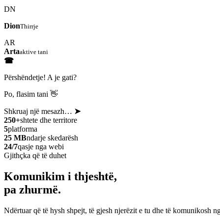
DN
Dion
Thirrje
AR
Arta
aktive tani
☎
Përshëndetje! A je gati?
Po, flasim tani 👋
Shkruaj një mesazh…
➤
250+
shtete dhe territore
5
platforma
25 MB
ndarje skedarësh
24/7
qasje nga webi
Gjithçka që të duhet
Komunikim i thjeshtë,
pa zhurmë.
Ndërtuar që të hysh shpejt, të gjesh njerëzit e tu dhe të komunikosh ng