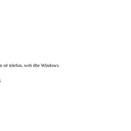
non në telefon, web dhe Windows.
S