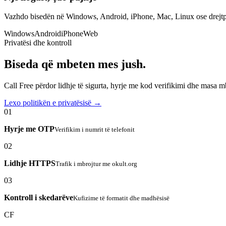
Vazhdo bisedën në Windows, Android, iPhone, Mac, Linux ose drejtp
Windows
Android
iPhone
Web
Privatësi dhe kontroll
Biseda që mbeten mes jush.
Call Free përdor lidhje të sigurta, hyrje me kod verifikimi dhe masa 
Lexo politikën e privatësisë →
01
Hyrje me OTP
Verifikim i numrit të telefonit
02
Lidhje HTTPS
Trafik i mbrojtur me okult.org
03
Kontroll i skedarëve
Kufizime të formatit dhe madhësisë
CF