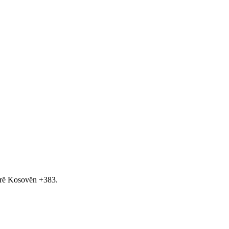
hirë Kosovën +383.