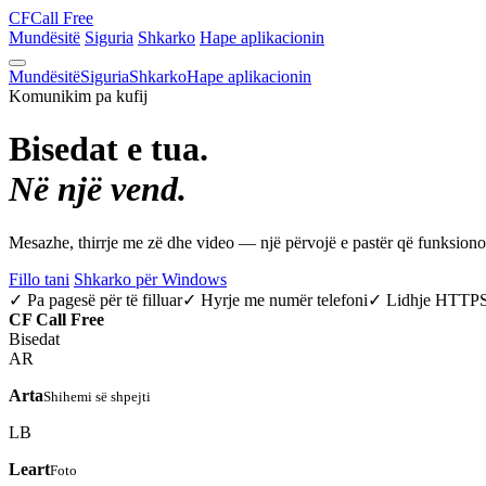
CF
Call Free
Mundësitë
Siguria
Shkarko
Hape aplikacionin
Mundësitë
Siguria
Shkarko
Hape aplikacionin
Komunikim pa kufij
Bisedat e tua.
Në një vend.
Mesazhe, thirrje me zë dhe video — një përvojë e pastër që funksio
Fillo tani
Shkarko për Windows
✓ Pa pagesë për të filluar
✓ Hyrje me numër telefoni
✓ Lidhje HTTP
CF
Call Free
Bisedat
AR
Arta
Shihemi së shpejti
LB
Leart
Foto