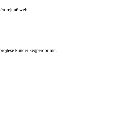
ërdrejt në web.
mbrojtëse kundër keqpërdorimit.