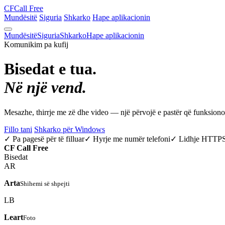
CF
Call Free
Mundësitë
Siguria
Shkarko
Hape aplikacionin
Mundësitë
Siguria
Shkarko
Hape aplikacionin
Komunikim pa kufij
Bisedat e tua.
Në një vend.
Mesazhe, thirrje me zë dhe video — një përvojë e pastër që funksio
Fillo tani
Shkarko për Windows
✓ Pa pagesë për të filluar
✓ Hyrje me numër telefoni
✓ Lidhje HTTP
CF
Call Free
Bisedat
AR
Arta
Shihemi së shpejti
LB
Leart
Foto