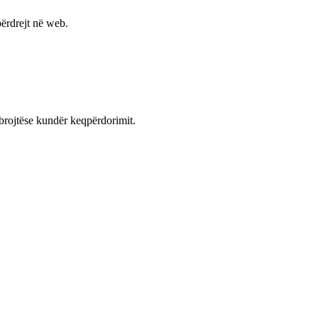
ërdrejt në web.
mbrojtëse kundër keqpërdorimit.