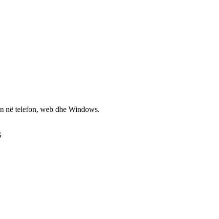
non në telefon, web dhe Windows.
S