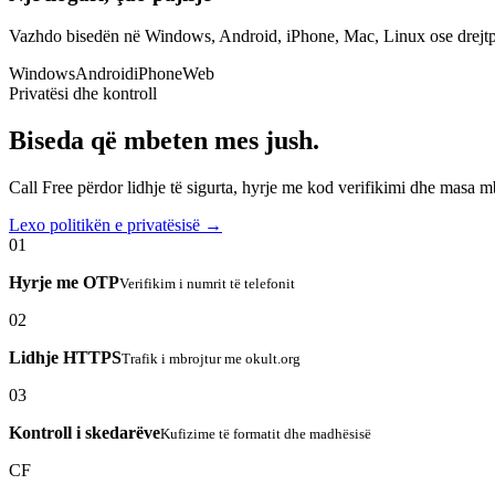
Vazhdo bisedën në Windows, Android, iPhone, Mac, Linux ose drejtp
Windows
Android
iPhone
Web
Privatësi dhe kontroll
Biseda që mbeten mes jush.
Call Free përdor lidhje të sigurta, hyrje me kod verifikimi dhe masa 
Lexo politikën e privatësisë →
01
Hyrje me OTP
Verifikim i numrit të telefonit
02
Lidhje HTTPS
Trafik i mbrojtur me okult.org
03
Kontroll i skedarëve
Kufizime të formatit dhe madhësisë
CF