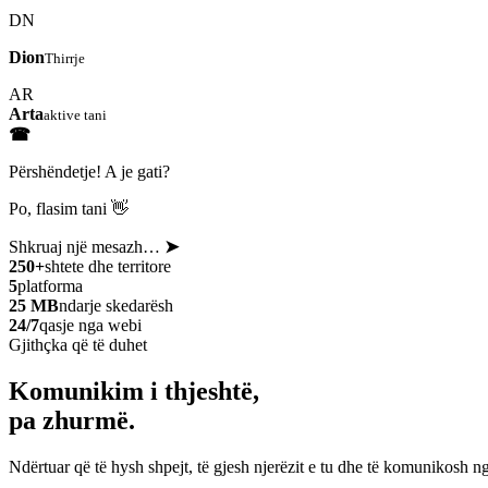
DN
Dion
Thirrje
AR
Arta
aktive tani
☎
Përshëndetje! A je gati?
Po, flasim tani 👋
Shkruaj një mesazh…
➤
250+
shtete dhe territore
5
platforma
25 MB
ndarje skedarësh
24/7
qasje nga webi
Gjithçka që të duhet
Komunikim i thjeshtë,
pa zhurmë.
Ndërtuar që të hysh shpejt, të gjesh njerëzit e tu dhe të komunikosh ng