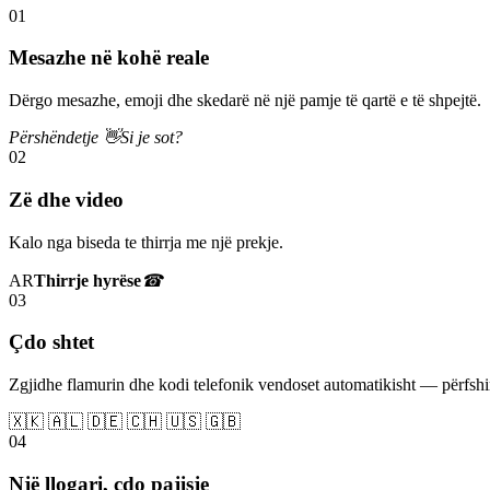
01
Mesazhe në kohë reale
Dërgo mesazhe, emoji dhe skedarë në një pamje të qartë e të shpejtë.
Përshëndetje 👋
Si je sot?
02
Zë dhe video
Kalo nga biseda te thirrja me një prekje.
AR
Thirrje hyrëse
☎
03
Çdo shtet
Zgjidhe flamurin dhe kodi telefonik vendoset automatikisht — përfs
🇽🇰 🇦🇱 🇩🇪 🇨🇭 🇺🇸 🇬🇧
04
Një llogari, çdo pajisje