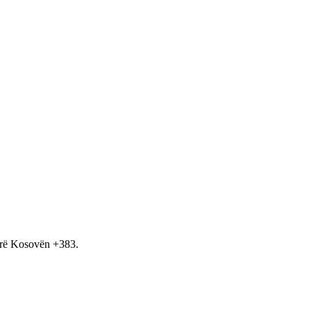
hirë Kosovën +383.