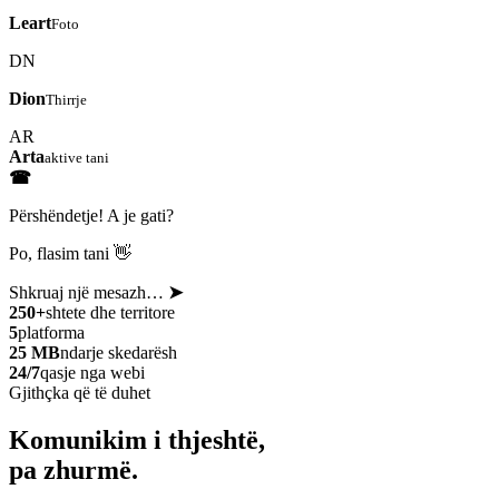
Leart
Foto
DN
Dion
Thirrje
AR
Arta
aktive tani
☎
Përshëndetje! A je gati?
Po, flasim tani 👋
Shkruaj një mesazh…
➤
250+
shtete dhe territore
5
platforma
25 MB
ndarje skedarësh
24/7
qasje nga webi
Gjithçka që të duhet
Komunikim i thjeshtë,
pa zhurmë.