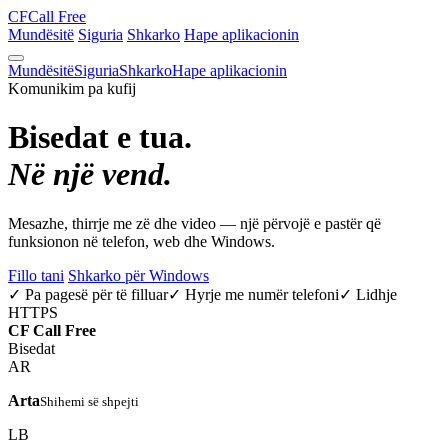
CF
Call Free
Mundësitë
Siguria
Shkarko
Hape aplikacionin
Mundësitë
Siguria
Shkarko
Hape aplikacionin
Komunikim pa kufij
Bisedat e tua.
Në një vend.
Mesazhe, thirrje me zë dhe video — një përvojë e pastër që
funksionon në telefon, web dhe Windows.
Fillo tani
Shkarko për Windows
✓ Pa pagesë për të filluar
✓ Hyrje me numër telefoni
✓ Lidhje
HTTPS
CF
Call Free
Bisedat
AR
Arta
Shihemi së shpejti
LB