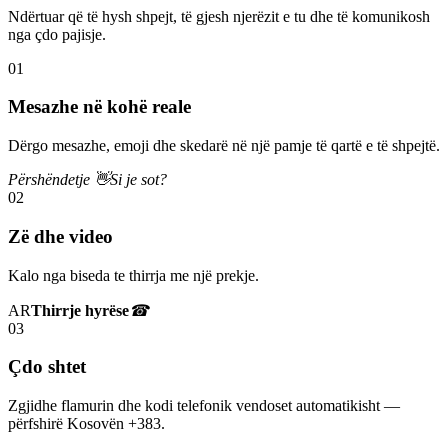
Ndërtuar që të hysh shpejt, të gjesh njerëzit e tu dhe të komunikosh
nga çdo pajisje.
01
Mesazhe në kohë reale
Dërgo mesazhe, emoji dhe skedarë në një pamje të qartë e të shpejtë.
Përshëndetje 👋
Si je sot?
02
Zë dhe video
Kalo nga biseda te thirrja me një prekje.
AR
Thirrje hyrëse
☎
03
Çdo shtet
Zgjidhe flamurin dhe kodi telefonik vendoset automatikisht —
përfshirë Kosovën +383.