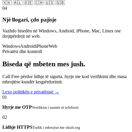
🇽🇰 🇦🇱 🇩🇪 🇨🇭 🇺🇸 🇬🇧
04
Një llogari, çdo pajisje
Vazhdo bisedën në Windows, Android, iPhone, Mac, Linux ose
drejtpërdrejt në web.
Windows
Android
iPhone
Web
Privatësi dhe kontroll
Biseda që mbeten mes jush.
Call Free përdor lidhje të sigurta, hyrje me kod verifikimi dhe masa
mbrojtëse kundër keqpërdorimit.
Lexo politikën e privatësisë →
01
Hyrje me OTP
Verifikim i numrit të telefonit
02
Lidhje HTTPS
Trafik i mbrojtur me okult.org