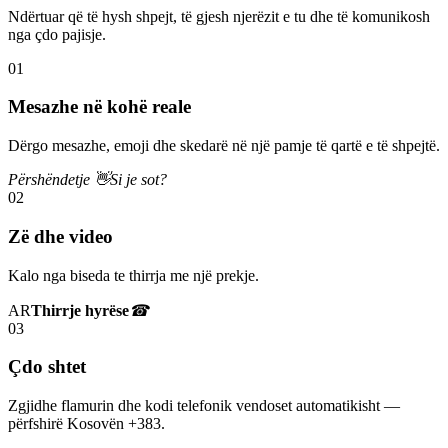
Ndërtuar që të hysh shpejt, të gjesh njerëzit e tu dhe të komunikosh
nga çdo pajisje.
01
Mesazhe në kohë reale
Dërgo mesazhe, emoji dhe skedarë në një pamje të qartë e të shpejtë.
Përshëndetje 👋
Si je sot?
02
Zë dhe video
Kalo nga biseda te thirrja me një prekje.
AR
Thirrje hyrëse
☎
03
Çdo shtet
Zgjidhe flamurin dhe kodi telefonik vendoset automatikisht —
përfshirë Kosovën +383.