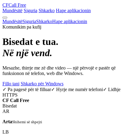
CF
Call Free
Mundësitë
Siguria
Shkarko
Hape aplikacionin
Mundësitë
Siguria
Shkarko
Hape aplikacionin
Komunikim pa kufij
Bisedat e tua.
Në një vend.
Mesazhe, thirrje me zë dhe video — një përvojë e pastër që
funksionon në telefon, web dhe Windows.
Fillo tani
Shkarko për Windows
✓ Pa pagesë për të filluar
✓ Hyrje me numër telefoni
✓ Lidhje
HTTPS
CF
Call Free
Bisedat
AR
Arta
Shihemi së shpejti
LB