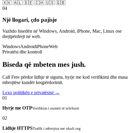
🇽🇰 🇦🇱 🇩🇪 🇨🇭 🇺🇸 🇬🇧
04
Një llogari, çdo pajisje
Vazhdo bisedën në Windows, Android, iPhone, Mac, Linux ose
drejtpërdrejt në web.
Windows
Android
iPhone
Web
Privatësi dhe kontroll
Biseda që mbeten mes jush.
Call Free përdor lidhje të sigurta, hyrje me kod verifikimi dhe masa
mbrojtëse kundër keqpërdorimit.
Lexo politikën e privatësisë →
01
Hyrje me OTP
Verifikim i numrit të telefonit
02
Lidhje HTTPS
Trafik i mbrojtur me okult.org