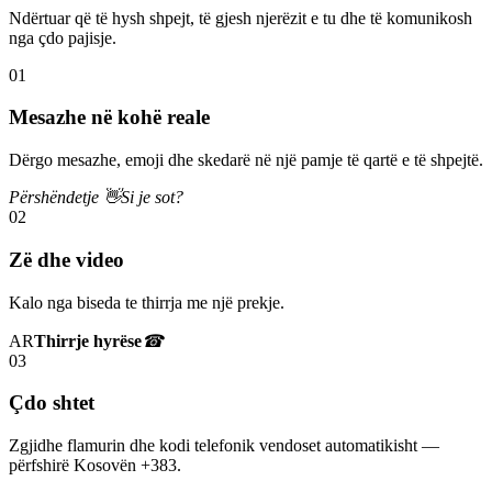
Ndërtuar që të hysh shpejt, të gjesh njerëzit e tu dhe të komunikosh
nga çdo pajisje.
01
Mesazhe në kohë reale
Dërgo mesazhe, emoji dhe skedarë në një pamje të qartë e të shpejtë.
Përshëndetje 👋
Si je sot?
02
Zë dhe video
Kalo nga biseda te thirrja me një prekje.
AR
Thirrje hyrëse
☎
03
Çdo shtet
Zgjidhe flamurin dhe kodi telefonik vendoset automatikisht —
përfshirë Kosovën +383.