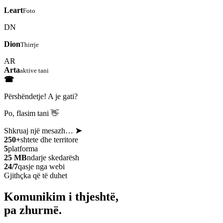
Leart
Foto
DN
Dion
Thirrje
AR
Arta
aktive tani
☎
Përshëndetje! A je gati?
Po, flasim tani 👋
Shkruaj një mesazh…
➤
250+
shtete dhe territore
5
platforma
25 MB
ndarje skedarësh
24/7
qasje nga webi
Gjithçka që të duhet
Komunikim i thjeshtë,
pa zhurmë.