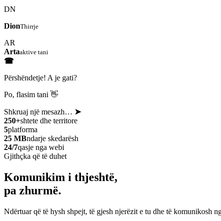
DN
Dion
Thirrje
AR
Arta
aktive tani
☎
Përshëndetje! A je gati?
Po, flasim tani 👋
Shkruaj një mesazh…
➤
250+
shtete dhe territore
5
platforma
25 MB
ndarje skedarësh
24/7
qasje nga webi
Gjithçka që të duhet
Komunikim i thjeshtë,
pa zhurmë.
Ndërtuar që të hysh shpejt, të gjesh njerëzit e tu dhe të komunikosh ng