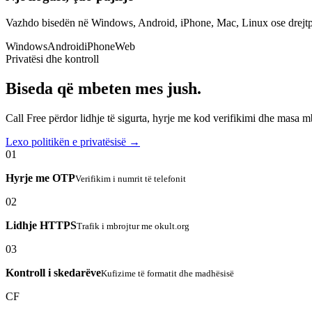
Vazhdo bisedën në Windows, Android, iPhone, Mac, Linux ose drejtp
Windows
Android
iPhone
Web
Privatësi dhe kontroll
Biseda që mbeten mes jush.
Call Free përdor lidhje të sigurta, hyrje me kod verifikimi dhe masa 
Lexo politikën e privatësisë →
01
Hyrje me OTP
Verifikim i numrit të telefonit
02
Lidhje HTTPS
Trafik i mbrojtur me okult.org
03
Kontroll i skedarëve
Kufizime të formatit dhe madhësisë
CF