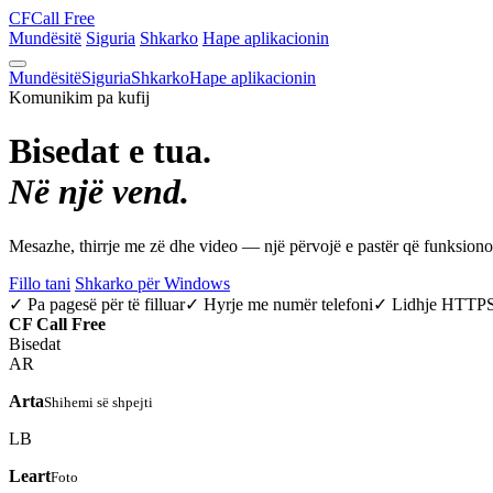
CF
Call Free
Mundësitë
Siguria
Shkarko
Hape aplikacionin
Mundësitë
Siguria
Shkarko
Hape aplikacionin
Komunikim pa kufij
Bisedat e tua.
Në një vend.
Mesazhe, thirrje me zë dhe video — një përvojë e pastër që funksio
Fillo tani
Shkarko për Windows
✓ Pa pagesë për të filluar
✓ Hyrje me numër telefoni
✓ Lidhje HTTP
CF
Call Free
Bisedat
AR
Arta
Shihemi së shpejti
LB
Leart
Foto