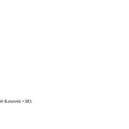
hirë Kosovën +383.