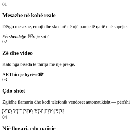
01
Mesazhe në kohë reale
Dërgo mesazhe, emoji dhe skedarë në një pamje të qartë e të shpejtë.
Përshëndetje 👋
Si je sot?
02
Zë dhe video
Kalo nga biseda te thirrja me një prekje.
AR
Thirrje hyrëse
☎
03
Çdo shtet
Zgjidhe flamurin dhe kodi telefonik vendoset automatikisht — përfs
🇽🇰 🇦🇱 🇩🇪 🇨🇭 🇺🇸 🇬🇧
04
Një llogari, çdo pajisje