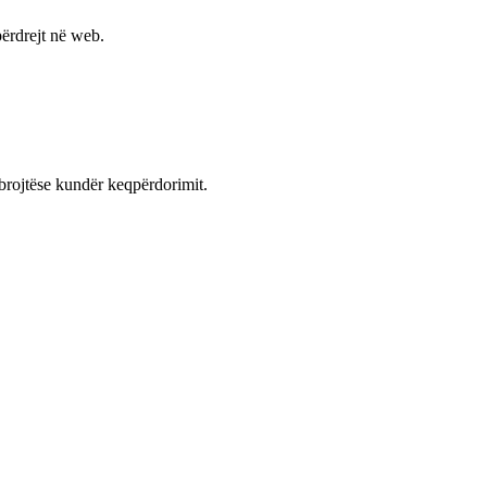
ërdrejt në web.
mbrojtëse kundër keqpërdorimit.