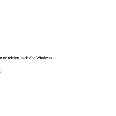
non në telefon, web dhe Windows.
S